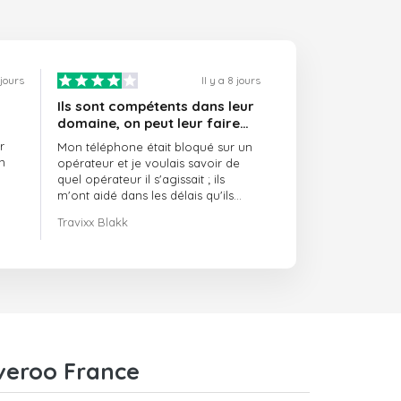
 jours
Il y a 8 jours
Ils sont compétents dans leur
domaine, on peut leur faire
confiance et ils sont toujours
r
Mon téléphone était bloqué sur un
ponctuels
n
opérateur et je voulais savoir de
quel opérateur il s'agissait ; ils
m'ont aidé dans les délais qu'ils
m'avaient indiqués.
Travixx Blakk
iveroo France