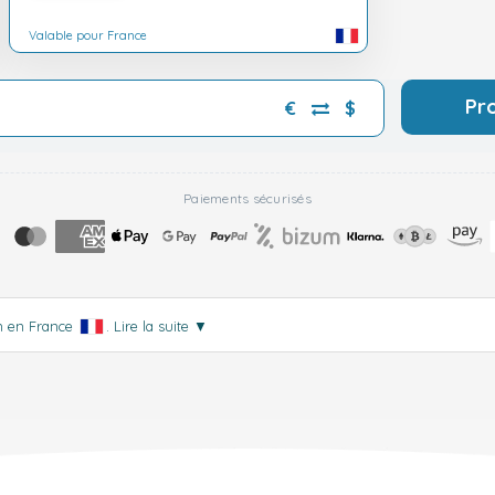
Valable pour France
Pr
€
$
Paiements sécurisés
on en France
.
Lire la suite
▼