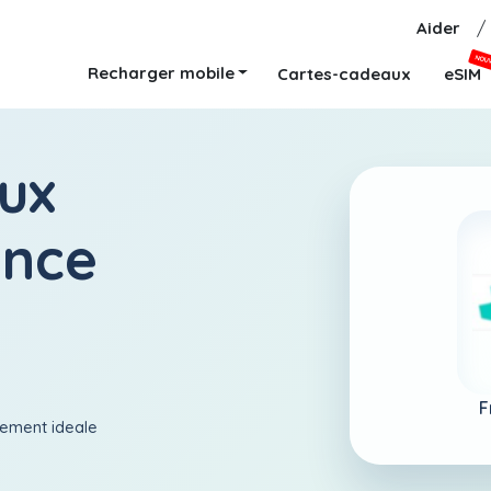
Aider
/
NOU
Recharger mobile
Cartes-cadeaux
eSIM
ux
ance
F
aiement ideale