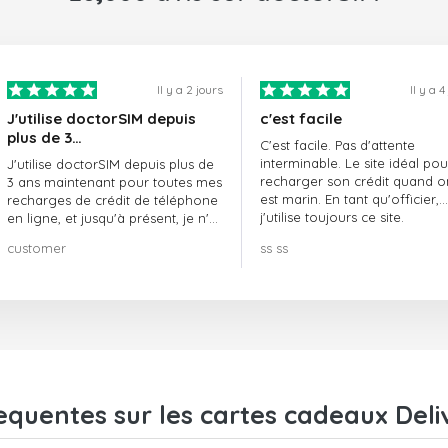
Il y a 2 jours
Il y a 4
J'utilise doctorSIM depuis
c'est facile
plus de 3…
C'est facile. Pas d'attente
interminable. Le site idéal pou
J'utilise doctorSIM depuis plus de
recharger son crédit quand o
3 ans maintenant pour toutes mes
est marin. En tant qu'officier,
recharges de crédit de téléphone
j'utilise toujours ce site.
en ligne, et jusqu'à présent, je n'ai
rien à redire !! Je le recommande
customer
ss ss
vivement !!!
equentes sur les cartes cadeaux Del