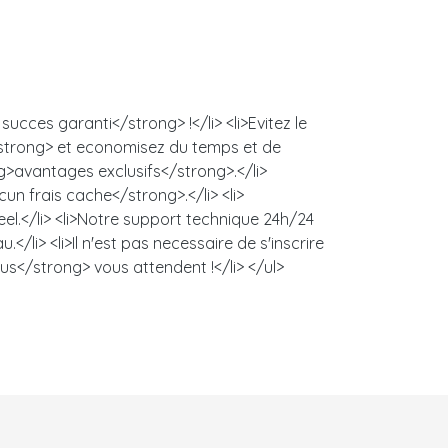
ucces garanti</strong> !</li> <li>Evitez le
/strong> et economisez du temps et de
ng>avantages exclusifs</strong>.</li>
un frais cache</strong>.</li> <li>
l.</li> <li>Notre support technique 24h/24
/li> <li>Il n'est pas necessaire de s'inscrire
us</strong> vous attendent !</li> </ul>