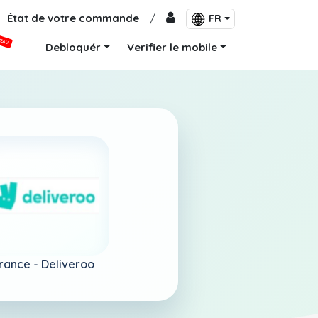
État de votre commande
/
FR
VEAU
Debloquér
Verifier le mobile
rance -
Deliveroo