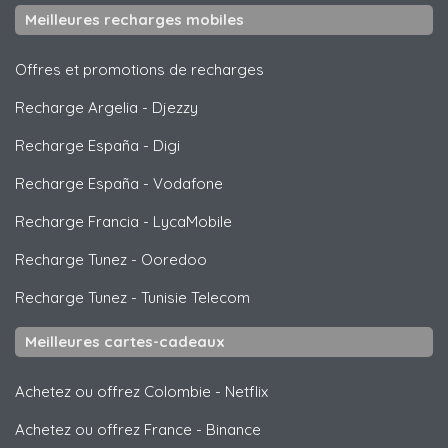
Meilleures recharges mobiles
Offres et promotions de recharges
Recharge Argelia
-
Djezzy
Recharge España
-
Digi
Recharge España
-
Vodafone
Recharge Francia
-
LycaMobile
Recharge Tunez
-
Ooredoo
Recharge Tunez
-
Tunisie Telecom
Meilleures cartes-cadeaux
Achetez ou offrez Colombie
-
Netflix
Achetez ou offrez France
-
Binance