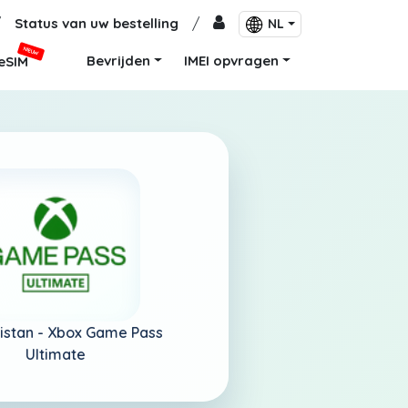
/
Status van uw bestelling
/
NL
NIEUW
Bevrijden
IMEI opvragen
eSIM
istan -
Xbox Game Pass
Ultimate