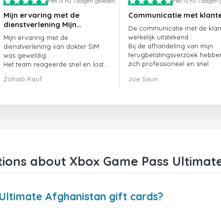
Het is nu 1 dagen geleden
Het is nu 1 dagen
Mijn ervaring met de
Communicatie met klant
dienstverlening Mijn
De communicatie met de klant
ervaring met de
werkelijk uitstekend
Mijn ervaring met de
dienstverlening van
Bij de afhandeling van mijn
dienstverlening van dokter SIM
doctorSIM was geweldig.
terugbetalingsverzoek hebbe
was geweldig...
zich professioneel en snel
Het team reageerde snel en loste
opgesteld en mijn probleem
mijn openstaande bestelling
Zohaib Rauf
Joe Saun
opgelost
meteen op.
Al met al was het een uitstekende
keuze om voor dokter SIM te
kiezen.
Bedankt!
ions about Xbox Game Pass Ultimate
ltimate Afghanistan gift cards?