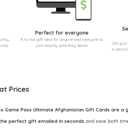
Se
Perfect for everyone
antly,
A no-fail gift! Ideal for anyone and everyone to
Get your
conds
pick exactly what they desire
in second
at Prices
x Game Pass Ultimate Afghanistan Gift Cards are a 
the perfect gift emailed in seconds
and save both tim