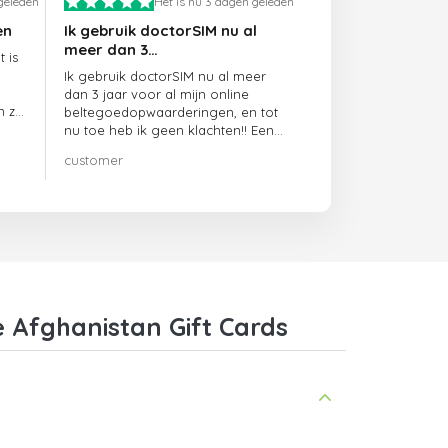
 geleden
Het is nu 3 dagen geleden
en
Ik gebruik doctorSIM nu al
meer dan 3…
 is
Ik gebruik doctorSIM nu al meer
dan 3 jaar voor al mijn online
n ze
beltegoedopwaarderingen, en tot
nu toe heb ik geen klachten!! Een
echte aanrader!!!
customer
 Afghanistan Gift Cards