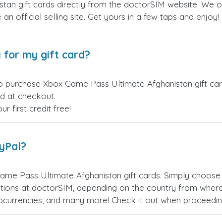
n gift cards directly from the doctorSIM website. We off
an official selling site. Get yours in a few taps and enjoy!
 for my gift card?
o purchase Xbox Game Pass Ultimate Afghanistan gift card
ed at checkout.
 first credit free!
ayPal?
me Pass Ultimate Afghanistan gift cards. Simply choose
ions at doctorSIM, depending on the country from where
ptocurrencies, and many more! Check it out when proceedi