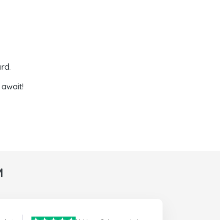
rd.
await!
M