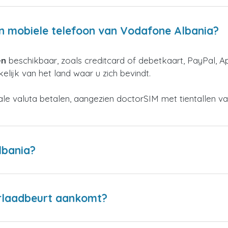
en mobiele telefoon van Vodafone Albania?
en
beschikbaar, zoals creditcard of debetkaart, PayPal, A
elijk van het land waar u zich bevindt.
kale valuta betalen, aangezien doctorSIM met tientallen v
lbania?
erlaadbeurt aankomt?