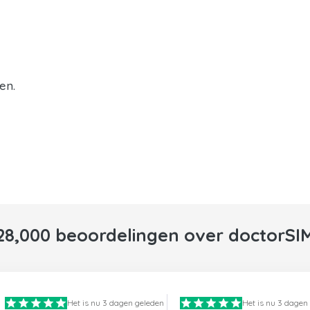
en.
28,000 beoordelingen over doctorSI
Het is nu 3 dagen geleden
Het is nu 3 dagen