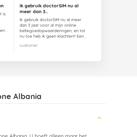
en
Ik gebruik doctorSIM nu al
meer dan 3…
 is
Ik gebruik doctorSIM nu al meer
dan 3 jaar voor al mijn online
ben
beltegoedopwaarderingen, en tot
nu toe heb ik geen klachten!! Een
echte aanrader!!!
customer
one Albania
one Albania. U hoeft alleen maar het