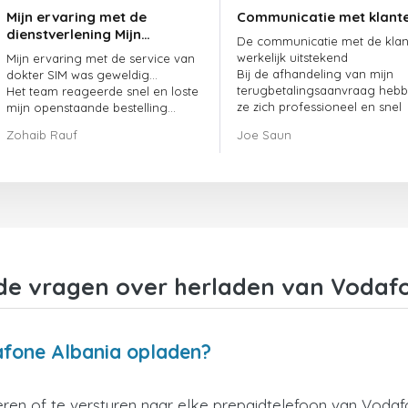
Mijn ervaring met de
Communicatie met klant
dienstverlening Mijn
De communicatie met de klant
ervaring met de
werkelijk uitstekend
Mijn ervaring met de service van
dienstverlening van
Bij de afhandeling van mijn
dokter SIM was geweldig...
doctorSIM was geweldig.
terugbetalingsaanvraag heb
Het team reageerde snel en loste
ze zich professioneel en snel
mijn openstaande bestelling
opgesteld en mijn probleem
meteen op.
Zohaib Rauf
Joe Saun
opgelost
Al met al was het een geweldige
keuze om voor dokter SIM te
kiezen.
Bedankt!
de vragen over herladen van Vodaf
afone Albania opladen?
ren of te versturen naar elke prepaidtelefoon van Vodaf