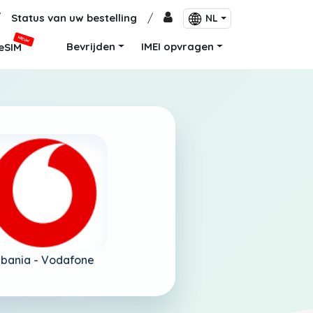
/
Status van uw bestelling
/
NL
NIEUW
Bevrijden
IMEI opvragen
eSIM
lbania -
Vodafone