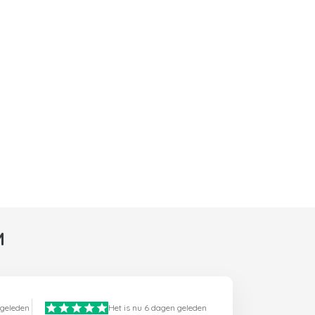
M
 geleden
Het is nu 6 dagen geleden