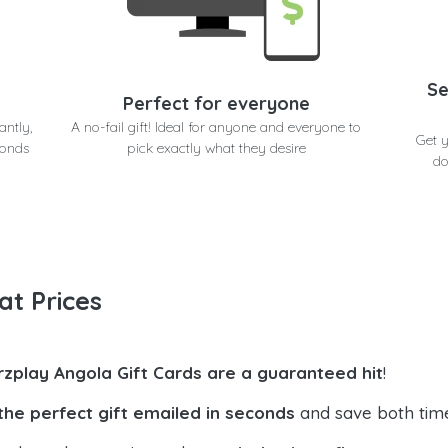
Se
Perfect for everyone
antly,
A no-fail gift! Ideal for anyone and everyone to
Get 
conds
pick exactly what they desire
do
at Prices
rzplay Angola Gift Cards are a guaranteed hit
!
the perfect gift emailed in seconds
and save both tim