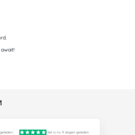
rd.
await!
M
 geleden
Het is nu 9 dagen geleden