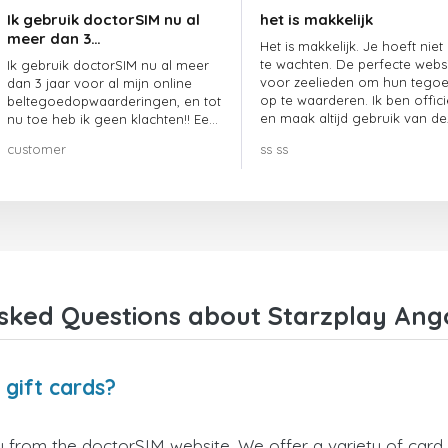
Ik gebruik doctorSIM nu al
het is makkelijk
meer dan 3…
Het is makkelijk. Je hoeft niet
te wachten. De perfecte webs
Ik gebruik doctorSIM nu al meer
voor zeelieden om hun tego
dan 3 jaar voor al mijn online
op te waarderen. Ik ben offici
beltegoedopwaarderingen, en tot
en maak altijd gebruik van de
nu toe heb ik geen klachten!! Een
website.
echte aanrader!!!
customer
ss ss
sked Questions about Starzplay Ango
 gift cards?
y from the doctorSIM website. We offer a variety of card v