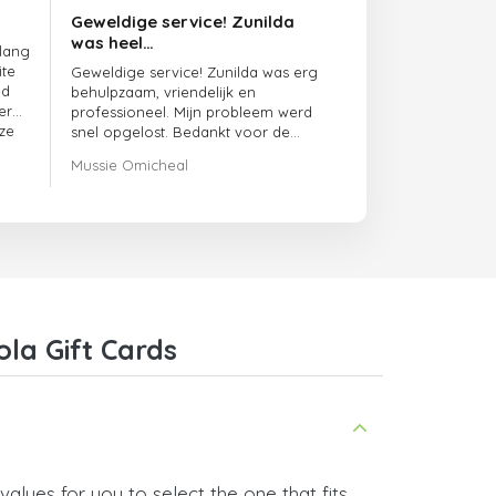
Geweldige service! Zunilda
was heel…
 lang
ite
Geweldige service! Zunilda was erg
ed
behulpzaam, vriendelijk en
er
professioneel. Mijn probleem werd
ze
snel opgelost. Bedankt voor de
uitstekende ondersteuning!
Mussie Omicheal
la Gift Cards
alues for you to select the one that fits