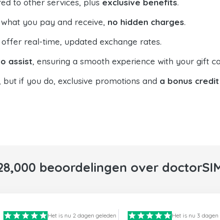
ed to other services, plus
exclusive benefits
.
 what you pay and receive,
no hidden charges
.
offer real-time, updated exchange rates.
o assist
, ensuring a smooth experience with your gift ca
, but if you do, exclusive promotions and
a bonus credit
28,000 beoordelingen over doctorSI
Het is nu 2 dagen geleden
Het is nu 3 dagen