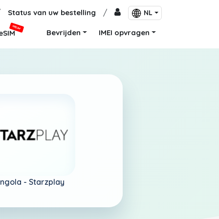
/
Status van uw bestelling
/
NL
NIEUW
Bevrijden
IMEI opvragen
eSIM
ngola -
Starzplay