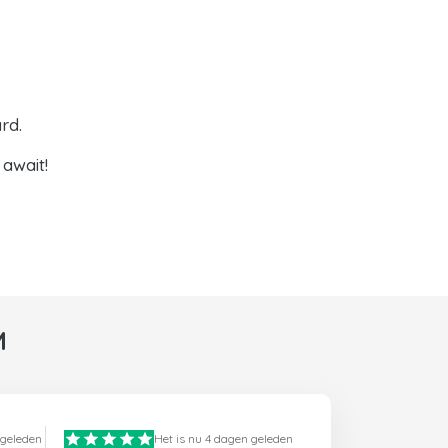
rd.
await!
M
 geleden
Het is nu 4 dagen geleden