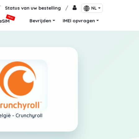
/
Status van uw bestelling
/
NL
NIEUW
Bevrijden
IMEI opvragen
eSIM
elgië -
Crunchyroll