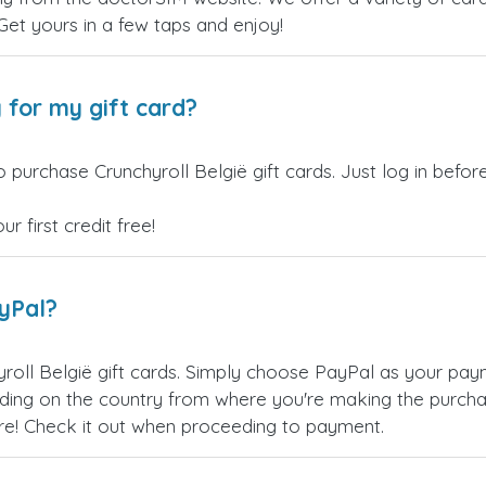
 Get yours in a few taps and enjoy!
 for my gift card?
 purchase Crunchyroll België gift cards. Just log in befo
 first credit free!
ayPal?
roll België gift cards. Simply choose PayPal as your pa
ing on the country from where you're making the purchas
re! Check it out when proceeding to payment.