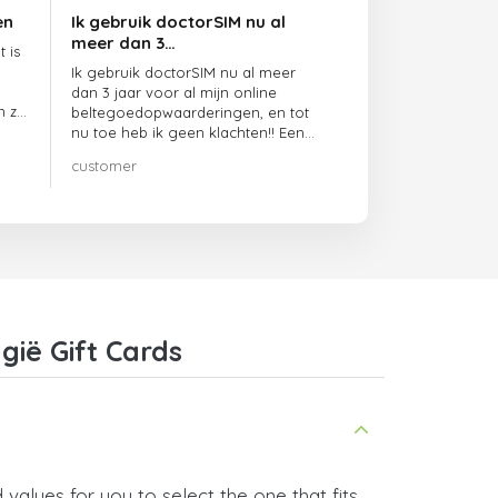
en
Ik gebruik doctorSIM nu al
meer dan 3…
 is
Ik gebruik doctorSIM nu al meer
dan 3 jaar voor al mijn online
n ze
beltegoedopwaarderingen, en tot
nu toe heb ik geen klachten!! Een
echte aanrader!!!
customer
gië Gift Cards
values for you to select the one that fits