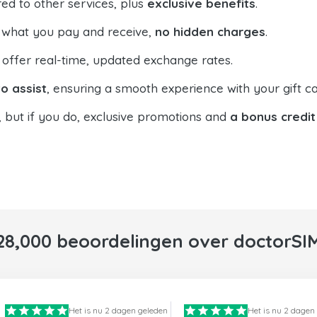
ed to other services, plus
exclusive benefits
.
 what you pay and receive,
no hidden charges
.
offer real-time, updated exchange rates.
o assist
, ensuring a smooth experience with your gift ca
, but if you do, exclusive promotions and
a bonus credit
28,000 beoordelingen over doctorSI
Het is nu 2 dagen geleden
Het is nu 2 dagen