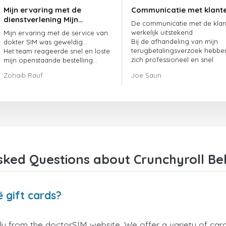
Mijn ervaring met de
Communicatie met klant
dienstverlening Mijn
De communicatie met de klant
ervaring met de
werkelijk uitstekend
Mijn ervaring met de service van
dienstverlening van
Bij de afhandeling van mijn
dokter SIM was geweldig...
doctorSIM was geweldig.
terugbetalingsverzoek hebbe
Het team reageerde snel en loste
zich professioneel en snel
mijn openstaande bestelling
opgesteld en mijn probleem
meteen op.
Zohaib Rauf
Joe Saun
opgelost
Al met al was het een geweldige
keuze om voor dokter SIM te
kiezen.
Bedankt!
ked Questions about Crunchyroll Bel
 gift cards?
tly from the doctorSIM website. We offer a variety of card 