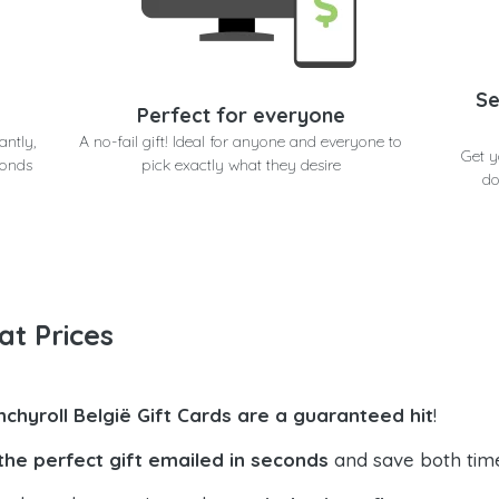
Se
Perfect for everyone
antly,
A no-fail gift! Ideal for anyone and everyone to
Get y
conds
pick exactly what they desire
do
at Prices
nchyroll België Gift Cards are a guaranteed hit
!
the perfect gift emailed in seconds
and save both tim