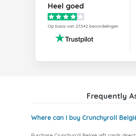
Heel goed
Op basis van 27,542 beoordelingen
Frequently As
Where can I buy Crunchyroll België
Purchase Crunchyroll België gift cards direc