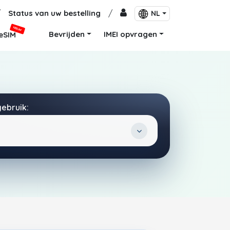
/
Status van uw bestelling
/
NL
NIEUW
Bevrijden
IMEI opvragen
eSIM
gebruik: