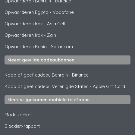
Opwaarderen Bahrein
-
Batelco
Opwaarderen Egipto
-
Vodafone
Opwaarderen Irak
-
Asia Cell
Opwaarderen Irak
-
Zain
Opwaarderen Kenia
-
Safaricom
Meest gewilde cadeaubonnen
Koop of geef cadeau Bahrain
-
Binance
Koop of geef cadeau Verenigde Staten
-
Apple Gift Card
Meer vrijgekomen mobiele telefoons
Modelzoeker
Blacklist-rapport