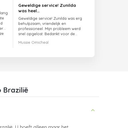
Geweldige service! Zunilda
was heel…
 lang
ite
Geweldige service! Zunilda was erg
ed
behulpzaam, vriendelijk en
er
professioneel. Mijn probleem werd
ze
snel opgelost. Bedankt voor de
uitstekende ondersteuning!
Mussie Omicheal
Brazilië
azilië. U hoeft alleen maar het