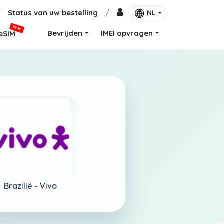
/
Status van uw bestelling
/
NL
NIEUW
Bevrijden
IMEI opvragen
eSIM
Brazilië -
Vivo