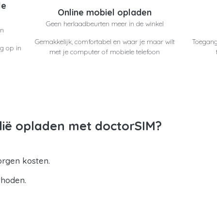
le
Online mobiel opladen
Geen herlaadbeurten meer in de winkel
en
Gemakkelijk, comfortabel en waar je maar wilt
Toegang
g op in
met je computer of mobiele telefoon
lië opladen met doctorSIM?
orgen kosten.
thoden.