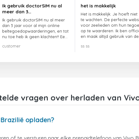
Ik gebruik doctorSIM nu al
het is makkelijk
meer dan 3…
Het is makkelijk. Je hoeft niet
te wachten. De perfecte webs
Ik gebruik doctorSIM nu al meer
voor zeelieden om hun tego
dan 3 jaar voor al mijn online
op te waarderen. Ik ben offici
beltegoedopwaarderingen, en tot
en maak altijd gebruik van de
nu toe heb ik geen klachten!! Een
website.
echte aanrader!!!
customer
ss ss
telde vragen over herladen van Vivo 
 Brazilië opladen?
en of te versturen naar elke prepaidtelefoon van Vivo Br