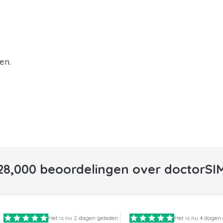
en.
28,000 beoordelingen over doctorSI
Het is nu 2 dagen geleden
Het is nu 4 dagen