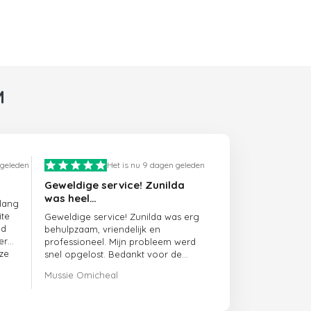
M
 geleden
Het is nu 9 dagen geleden
Geweldige service! Zunilda
was heel…
 lang
ite
Geweldige service! Zunilda was erg
ed
behulpzaam, vriendelijk en
er
professioneel. Mijn probleem werd
ze
snel opgelost. Bedankt voor de
uitstekende ondersteuning!
Mussie Omicheal