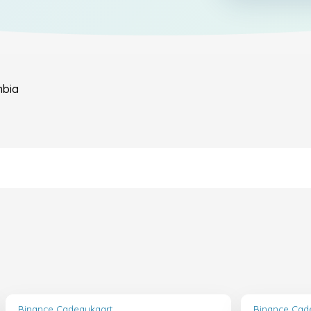
mbia
Binance Cadeaukaart
Binance Cad