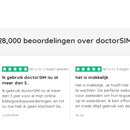
28,000 beoordelingen over doctorSI
Het is nu 2 dagen geleden
Het is nu 3 dagen
Ik gebruik doctorSIM nu al
het is makkelijk
meer dan 3…
Het is makkelijk. Je hoeft niet
te wachten. De perfecte webs
Ik gebruik doctorSIM nu al meer
voor zeelieden om hun tego
dan 3 jaar voor al mijn online
op te waarderen. Ik ben offici
beltegoedopwaarderingen, en tot
en maak altijd gebruik van de
nu toe heb ik geen klachten!! Een
website.
echte aanrader!!!
customer
ss ss