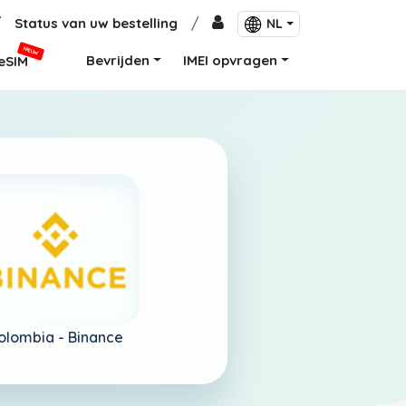
/
Status van uw bestelling
/
NL
NIEUW
Bevrijden
IMEI opvragen
eSIM
olombia -
Binance