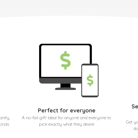
Se
Perfect for everyone
antly,
A no-fail gift! Ideal for anyone and everyone to
Get yo
conds
pick exactly what they desire
do