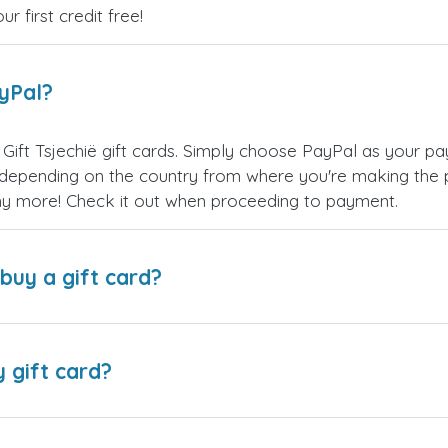
 first credit free!
ayPal?
Gift Tsjechië gift cards. Simply choose PayPal as your p
epending on the country from where you're making the p
any more! Check it out when proceeding to payment.
buy a gift card?
y gift card?