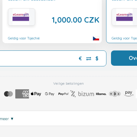
1,000.00 CZK
Geldig voor Tsjechië
Geldig voor Tsj
Ov
€
$
Veilige betalingen
 meer
▼