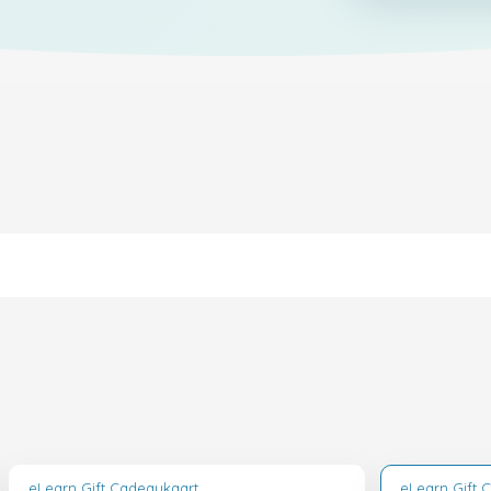
eLearn Gift Cadeaukaart
eLearn Gift 