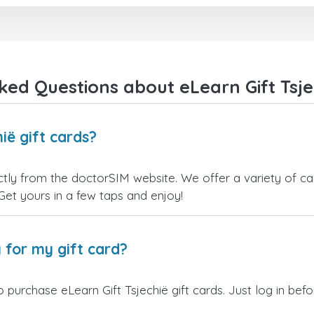
ked Questions about eLearn Gift Tsjec
ië gift cards?
ctly from the doctorSIM website. We offer a variety of car
 Get yours in a few taps and enjoy!
 for my gift card?
 purchase eLearn Gift Tsjechië gift cards. Just log in be