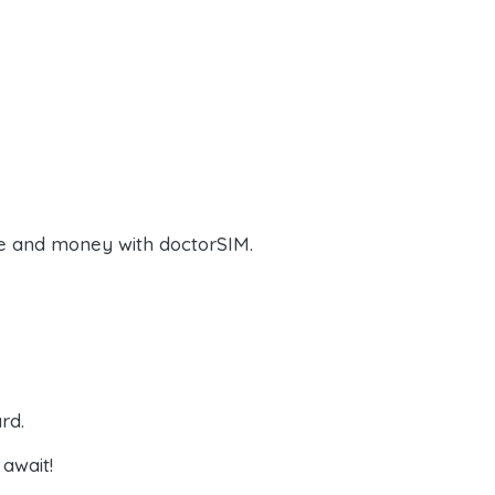
e and money with doctorSIM.
rd.
await!