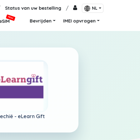
/
Status van uw bestelling
/
NL
NIEUW
Bevrijden
IMEI opvragen
eSIM
jechië -
eLearn Gift