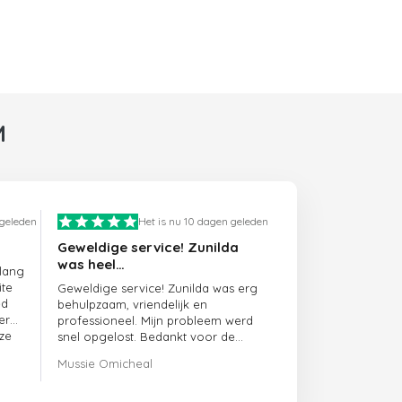
M
 geleden
Het is nu 10 dagen geleden
Geweldige service! Zunilda
was heel…
 lang
ite
Geweldige service! Zunilda was erg
ed
behulpzaam, vriendelijk en
er
professioneel. Mijn probleem werd
ze
snel opgelost. Bedankt voor de
uitstekende ondersteuning!
Mussie Omicheal