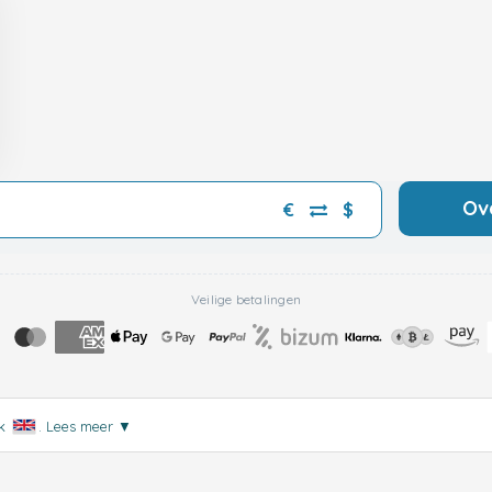
Ov
€
$
Veilige betalingen
jk
.
Lees meer
▼