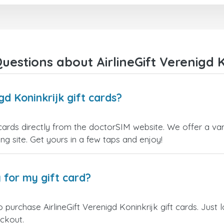
kiezen.
Bedankt!
estions about AirlineGift Verenigd K
gd Koninkrijk gift cards?
t cards directly from the doctorSIM website. We offer a var
ling site. Get yours in a few taps and enjoy!
 for my gift card?
 purchase AirlineGift Verenigd Koninkrijk gift cards. Just
eckout.