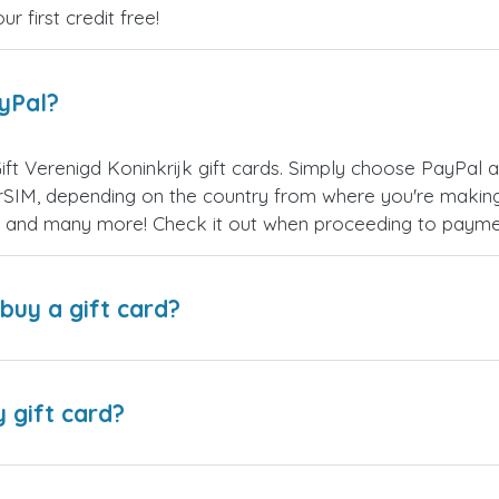
 first credit free!
ayPal?
ift Verenigd Koninkrijk gift cards. Simply choose PayPal
SIM, depending on the country from where you're making
es, and many more! Check it out when proceeding to payme
buy a gift card?
y gift card?