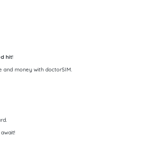
d hit
!
e and money with doctorSIM.
rd.
await!