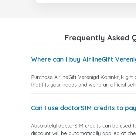
Frequently Asked Qu
Where can I buy AirlineGift Vereni
Purchase AirlineGift Verenigd Koninkrijk gif
that fits your needs and we're an official sel
Can I use doctorSIM credits to pay
Absolutely! doctorSIM credits can be used to
discount will be automatically applied at ch