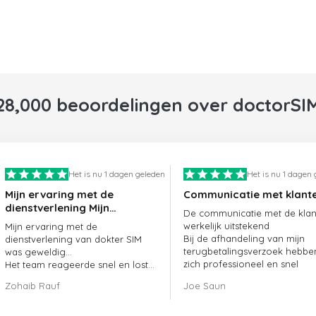
28,000 beoordelingen over doctorSI
Het is nu 1 dagen geleden
Het is nu 1 dagen
Mijn ervaring met de
Communicatie met klant
dienstverlening Mijn
De communicatie met de klant
ervaring met de
werkelijk uitstekend
Mijn ervaring met de
dienstverlening van
Bij de afhandeling van mijn
dienstverlening van dokter SIM
doctorSIM was geweldig.
terugbetalingsverzoek hebbe
was geweldig...
zich professioneel en snel
Het team reageerde snel en loste
opgesteld en mijn probleem
mijn openstaande bestelling
Zohaib Rauf
Joe Saun
opgelost
meteen op.
Al met al was het een uitstekende
keuze om voor dokter SIM te