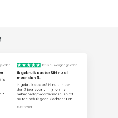
M
 geleden
Het is nu 4 dagen geleden
en
Ik gebruik doctorSIM nu al
meer dan 3…
 is
Ik gebruik doctorSIM nu al meer
dan 3 jaar voor al mijn online
n ze
beltegoedopwaarderingen, en tot
nu toe heb ik geen klachten!! Een
echte aanrader!!!
customer