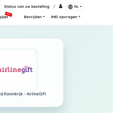
/
Status van uw bestelling
/
NL
NIEUW
Bevrijden
IMEI opvragen
eSIM
d Koninkrijk -
AirlineGift