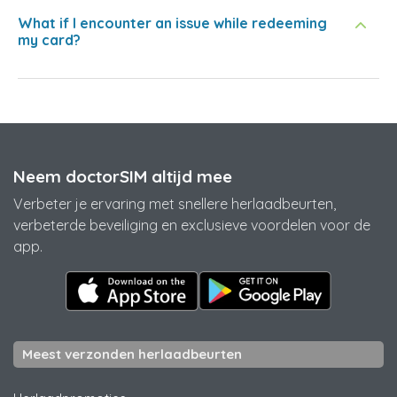
What if I encounter an issue while redeeming
my card?
Neem doctorSIM altijd mee
Verbeter je ervaring met snellere herlaadbeurten,
verbeterde beveiliging en exclusieve voordelen voor de
app.
Meest verzonden herlaadbeurten