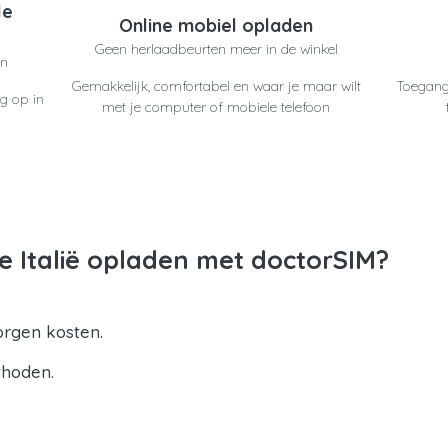
le
Online mobiel opladen
Geen herlaadbeurten meer in de winkel
en
Gemakkelijk, comfortabel en waar je maar wilt
Toegang
g op in
met je computer of mobiele telefoon
 Italië opladen met doctorSIM?
orgen kosten.
thoden.