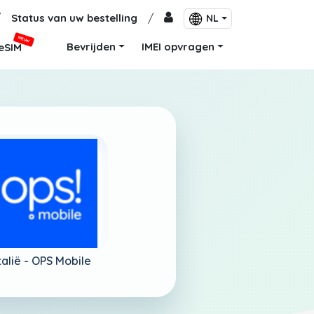
/
Status van uw bestelling
/
NL
NIEUW
Bevrijden
IMEI opvragen
eSIM
talië -
OPS Mobile