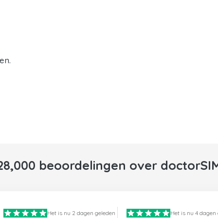
en.
28,000 beoordelingen over doctorSI
Het is nu 2 dagen geleden
Het is nu 4 dagen