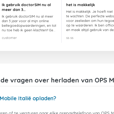
Ik gebruik doctorSIM nu al
het is makkelijk
meer dan 3…
Het is makkelijk. Je hoeft niet
te wachten. De perfecte webs
Ik gebruik doctorSIM nu al meer
voor zeelieden om hun tego
dan 3 jaar voor al mijn online
op te waarderen. Ik ben offici
beltegoedopwaarderingen, en tot
en maak altijd gebruik van de
nu toe heb ik geen klachten!! Een
website.
echte aanrader!!!
customer
ss ss
lde vragen over herladen van OPS Mob
Mobile Italië opladen?
en of te versturen naar elke prepaidtelefoon van OPS Mob