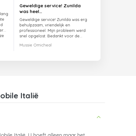
Geweldige service! Zunilda
was heel…
 lang
ite
Geweldige service! Zunilda was erg
ed
behulpzaam, vriendelijk en
er
professioneel. Mijn probleem werd
ze
snel opgelost. Bedankt voor de
uitstekende ondersteuning!
Mussie Omicheal
ile Italië
ile Italië. U hoeft alleen maar het