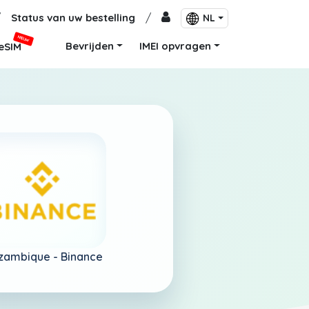
/
Status van uw bestelling
/
NL
NIEUW
Bevrijden
IMEI opvragen
eSIM
zambique -
Binance