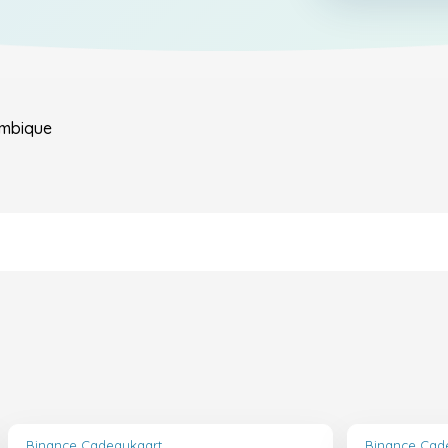
mbique
Binance Cadeaukaart
Binance Cad