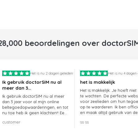
28,000 beoordelingen over doctorSI
Het is nu 2 dagen geleden
Het is nu 4 dagen
Ik gebruik doctorSIM nu al
het is makkelijk
meer dan 3…
Het is makkelijk. Je hoeft niet
te wachten. De perfecte webs
Ik gebruik doctorSIM nu al meer
voor zeelieden om hun tego
dan 3 jaar voor al mijn online
op te waarderen. Ik ben offici
beltegoedopwaarderingen, en tot
en maak altijd gebruik van de
nu toe heb ik geen klachten!! Een
website.
echte aanrader!!!
customer
ss ss