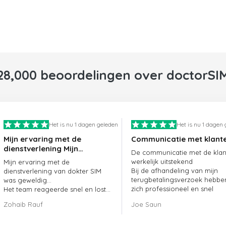
28,000 beoordelingen over doctorSI
Het is nu 1 dagen geleden
Het is nu 1 dagen
Mijn ervaring met de
Communicatie met klant
dienstverlening Mijn
De communicatie met de klant
ervaring met de
werkelijk uitstekend
Mijn ervaring met de
dienstverlening van
Bij de afhandeling van mijn
dienstverlening van dokter SIM
doctorSIM was geweldig.
terugbetalingsverzoek hebbe
was geweldig...
zich professioneel en snel
Het team reageerde snel en loste
opgesteld en mijn probleem
mijn openstaande bestelling
Zohaib Rauf
Joe Saun
opgelost
meteen op.
Al met al was het een uitstekende
keuze om voor dokter SIM te