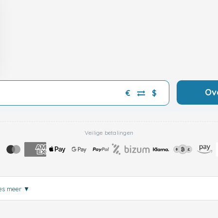
Ov
€
$
Veilige betalingen
es meer
▼