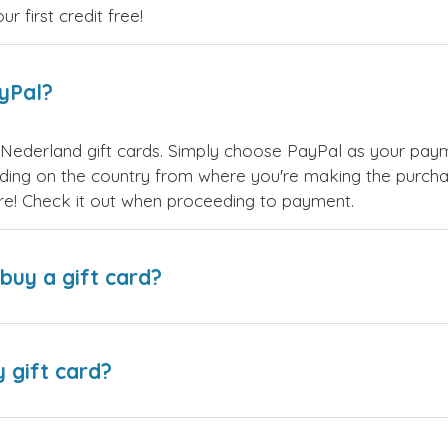
 first credit free!
ayPal?
Nederland gift cards. Simply choose PayPal as your pay
ing on the country from where you're making the purchas
re! Check it out when proceeding to payment.
buy a gift card?
y gift card?