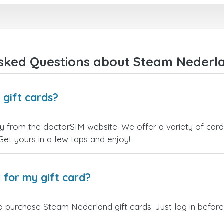
kiezen.
Bedankt!
sked Questions about Steam Nederla
gift cards?
 from the doctorSIM website. We offer a variety of card v
 Get yours in a few taps and enjoy!
 for my gift card?
o purchase Steam Nederland gift cards. Just log in before