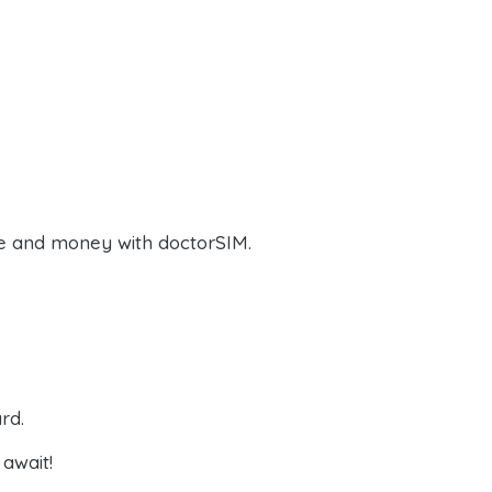
e and money with doctorSIM.
rd.
await!