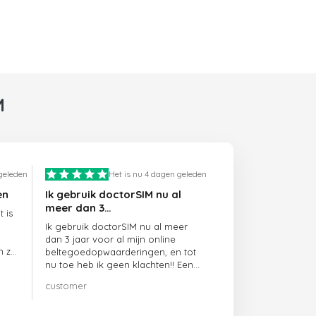
M
 geleden
Het is nu 4 dagen geleden
en
Ik gebruik doctorSIM nu al
meer dan 3…
 is
Ik gebruik doctorSIM nu al meer
dan 3 jaar voor al mijn online
n ze
beltegoedopwaarderingen, en tot
nu toe heb ik geen klachten!! Een
echte aanrader!!!
customer