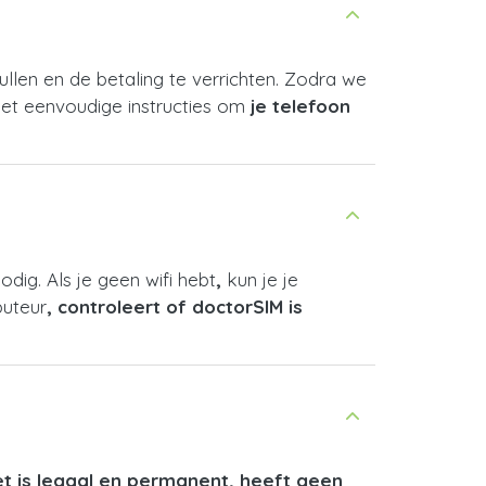
llen en de betaling te verrichten. Zodra we
 met eenvoudige instructies om
je telefoon
dig. Als je geen wifi hebt
,
kun je je
ibuteur
, controleert of doctorSIM is
t is legaal en permanent, heeft geen