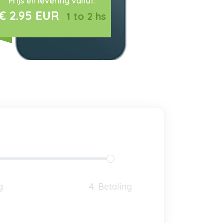
Prijs en levering vanaf:
€ 2.95 EUR
1 to 2 hs
g
4. Betaling