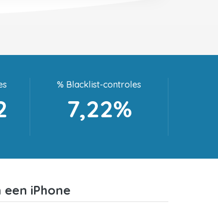
es
% Blacklist-controles
2
7,22%
n een iPhone