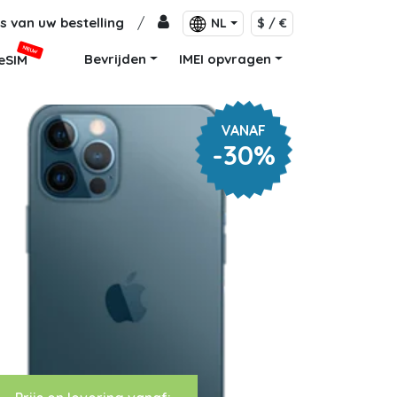
s van uw bestelling
/
NL
$ / €
NIEUW
Bevrijden
IMEI opvragen
eSIM
VANAF
-30%