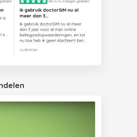
 geleden
Het is nu 4 dagen geleden
en
Ik gebruik doctorSIM nu al
meer dan 3…
 is
Ik gebruik doctorSIM nu al meer
dan 3 jaar voor al mijn online
n ze
beltegoedopwaarderingen, en tot
nu toe heb ik geen klachten!! Een
echte aanrader!!!
customer
endelen