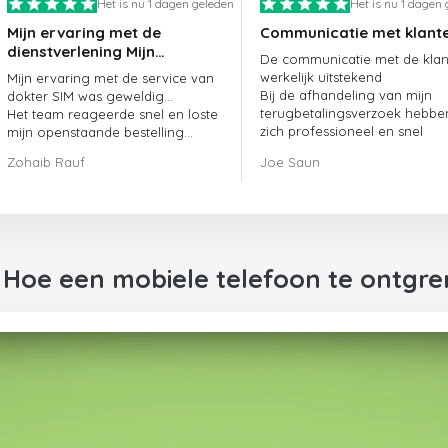
Het is nu 1 dagen geleden
Het is nu 1 dagen
Mijn ervaring met de
Communicatie met klant
dienstverlening Mijn
De communicatie met de klant
ervaring met de
werkelijk uitstekend
Mijn ervaring met de service van
dienstverlening van
Bij de afhandeling van mijn
dokter SIM was geweldig...
doctorSIM was geweldig.
terugbetalingsverzoek hebbe
Het team reageerde snel en loste
zich professioneel en snel
mijn openstaande bestelling
opgesteld en mijn probleem
meteen op.
Zohaib Rauf
Joe Saun
opgelost
Al met al was het een geweldige
keuze om voor dokter SIM te
kiezen.
Bedankt!
 Hoe een mobiele telefoon te ontgr