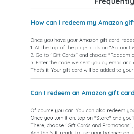
Frequently
How can I redeem my Amazon gif
Once you have your Amazon gift card, redeem
1. At the top of the page, click on "Account 
2. Go to "Gift Cards" and choose "Redeem a 
3. Enter the code we sent you by email and c
That's it. Your gift card will be added to yo
Can I redeem an Amazon gift card
Of course you can. You can also redeem you
Once you turn it on, tap on "Store" and you'
There, choose "Gift Cards and Promotions", 
And that's it, ready to use your balance on y