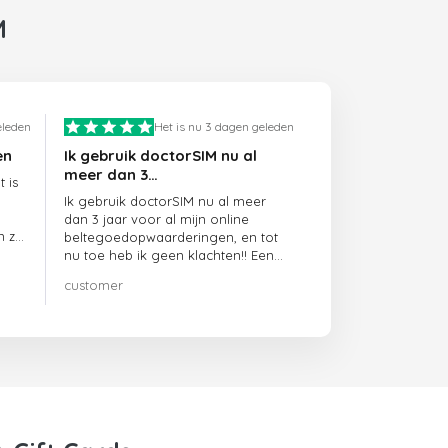
M
eleden
Het is nu 3 dagen geleden
en
Ik gebruik doctorSIM nu al
meer dan 3…
 is
Ik gebruik doctorSIM nu al meer
dan 3 jaar voor al mijn online
n ze
beltegoedopwaarderingen, en tot
nu toe heb ik geen klachten!! Een
echte aanrader!!!
customer