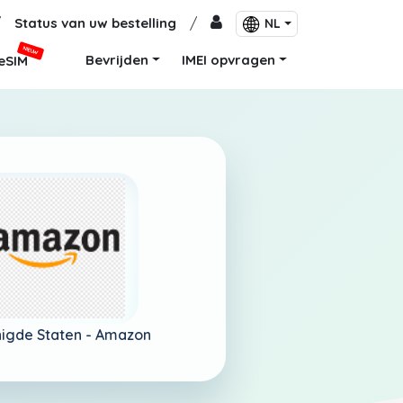
/
Status van uw bestelling
/
NL
NIEUW
Bevrijden
IMEI opvragen
eSIM
igde Staten -
Amazon