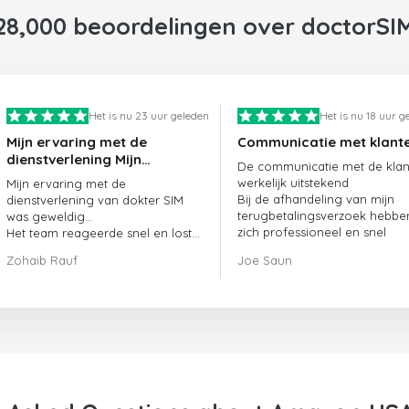
28,000 beoordelingen over doctorSI
Het is nu 23 uur geleden
Het is nu 18 uur g
Mijn ervaring met de
Communicatie met klant
dienstverlening Mijn
De communicatie met de klant
ervaring met de
werkelijk uitstekend
Mijn ervaring met de
dienstverlening van
Bij de afhandeling van mijn
dienstverlening van dokter SIM
doctorSIM was geweldig.
terugbetalingsverzoek hebbe
was geweldig...
zich professioneel en snel
Het team reageerde snel en loste
opgesteld en mijn probleem
mijn openstaande bestelling
Zohaib Rauf
Joe Saun
opgelost
meteen op.
Al met al was het een uitstekende
keuze om voor dokter SIM te
kiezen.
Bedankt!