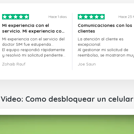
Hace 1 dias
Hace 23 
Mi experiencia con el
Comunicaciones con los
servicio. Mi experiencia con
clientes
el servicio de doctorSIM fue
Mi experiencia con el servicio del
La atención al cliente es
estupenda.
doctor SIM fue estupenda...
excepcional.
El equipo respondió rápidamente
Al gestionar mi solicitud de
y resolvió mi solicitud pendiente
reembolso, se mostraron mu
sin demora.
profesionales y rápidos en la
Zohaib Rauf
Joe Saun
En general, fue una gran decisión
gestión del proceso, y lograr
elegir al doctor SIM.
resolver mi problema.
¡Gracias!
Video: Como desbloquear un celular