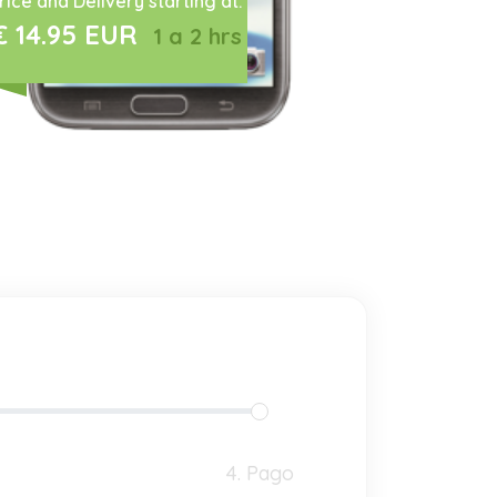
rice and Delivery starting at:
€ 14.95 EUR
1 a 2 hrs
4. Pago