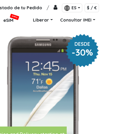
stado de tu Pedido
/
ES
$ / €
NUEVO
Liberar
Consultar IMEI
eSIM
DESDE
-30%