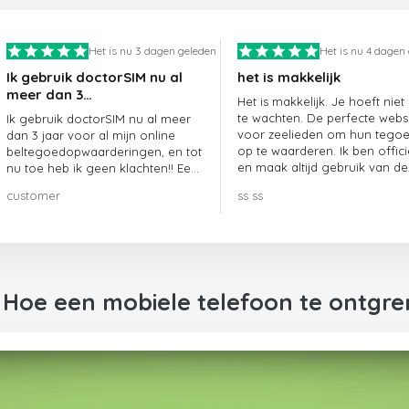
Het is nu 3 dagen geleden
Het is nu 4 dagen
Ik gebruik doctorSIM nu al
het is makkelijk
meer dan 3…
Het is makkelijk. Je hoeft niet
te wachten. De perfecte webs
Ik gebruik doctorSIM nu al meer
voor zeelieden om hun tego
dan 3 jaar voor al mijn online
op te waarderen. Ik ben offici
beltegoedopwaarderingen, en tot
en maak altijd gebruik van de
nu toe heb ik geen klachten!! Een
website.
echte aanrader!!!
customer
ss ss
 Hoe een mobiele telefoon te ontgr