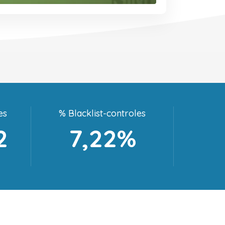
es
% Blacklist-controles
2
7,22%