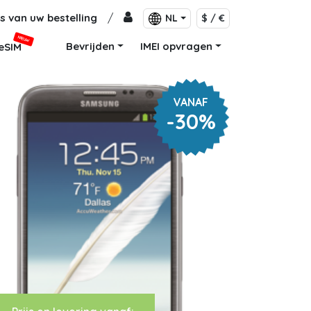
s van uw bestelling
/
NL
$ / €
NIEUW
Bevrijden
IMEI opvragen
eSIM
VANAF
-30%