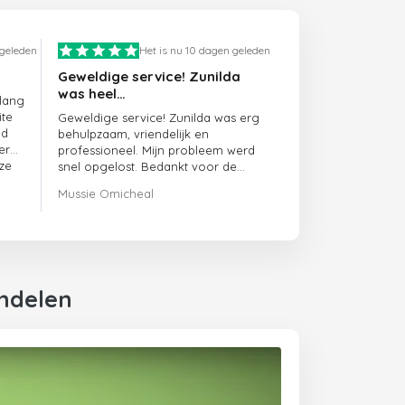
 geleden
Het is nu 10 dagen geleden
Geweldige service! Zunilda
was heel…
 lang
ite
Geweldige service! Zunilda was erg
ed
behulpzaam, vriendelijk en
er
professioneel. Mijn probleem werd
ze
snel opgelost. Bedankt voor de
uitstekende ondersteuning!
Mussie Omicheal
endelen