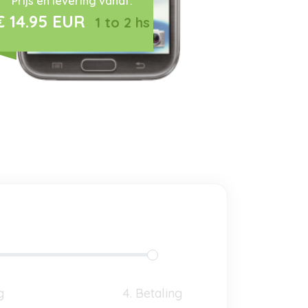
Prijs en levering vanaf:
€ 14.95 EUR
1 to 2 hs
g
4. Betaling