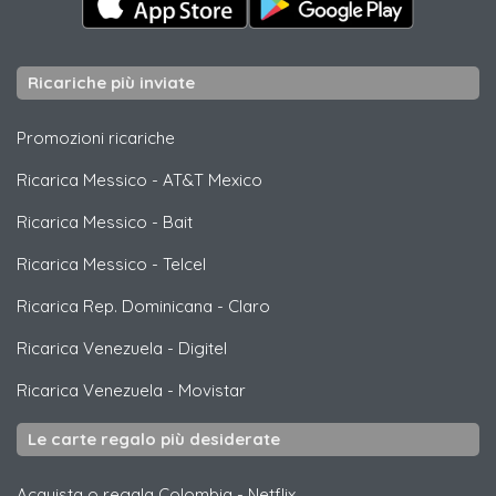
Ricariche più inviate
Promozioni ricariche
Ricarica Messico
-
AT&T Mexico
Ricarica Messico
-
Bait
Ricarica Messico
-
Telcel
Ricarica Rep. Dominicana
-
Claro
Ricarica Venezuela
-
Digitel
Ricarica Venezuela
-
Movistar
Le carte regalo più desiderate
Acquista o regala Colombia
-
Netflix