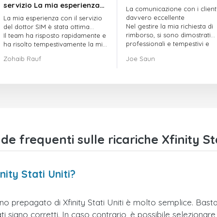
servizio La mia esperienza
La comunicazione con i client
con il servizio offerto da
davvero eccellente
La mia esperienza con il servizio
doctorSIM è stata ottima.
Nel gestire la mia richiesta di
del dottor SIM è stata ottima...
rimborso, si sono dimostrati
Il team ha risposto rapidamente e
professionali e tempestivi e
ha risolto tempestivamente la mia
hanno risolto il mio problema
richiesta di ordine in sospeso.
Zohaib Rauf
Joe Saun
Nel complesso, sono davvero
contento di aver scelto il dottor
SIM.
Grazie!
 frequenti sulle ricariche Xfinity Sta
nity Stati Uniti?
no prepagato di Xfinity Stati Uniti è molto semplice. Basta 
 siano corretti. In caso contrario, è possibile selezionare 