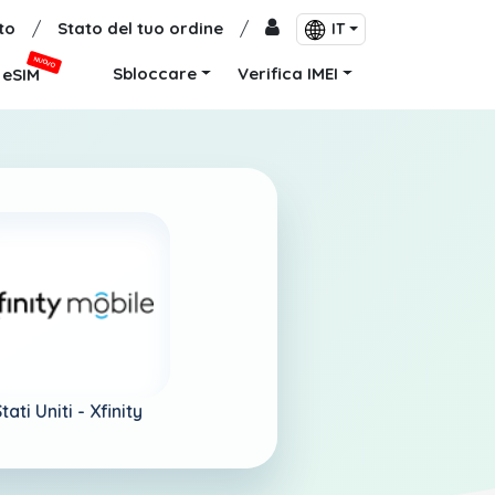
to
/
Stato del tuo ordine
/
IT
NUOVO
Sbloccare
Verifica IMEI
eSIM
tati Uniti -
Xfinity