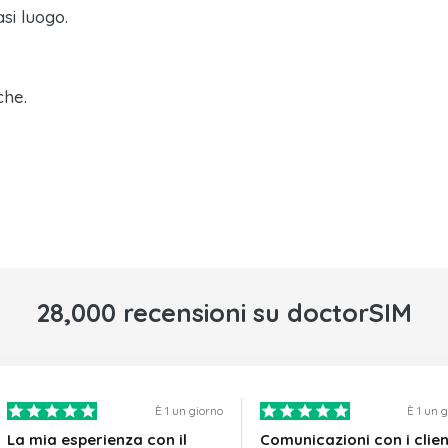
asi luogo.
.
che.
28,000 recensioni su doctorSIM
È 1 un giorno
È 1 un 
La mia esperienza con il
Comunicazioni con i clien