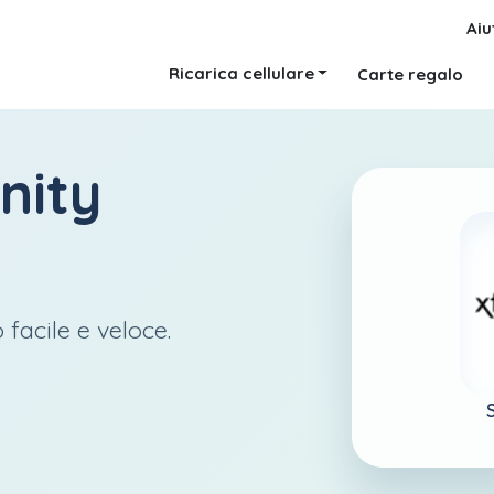
Aiu
Ricarica cellulare
Carte regalo
inity
 facile e veloce.
S