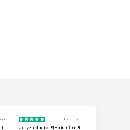
giorno
È 4 un giorno
ti
Utilizzo doctorSIM da oltre 3…