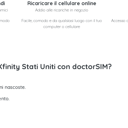
di
Ricaricare il cellulare online
amici
Addio alle ricariche in negozio
n modo
Facile, comodo e da qualsiasi luogo con il tuo
Accesso a 
computer o cellulare
 Xfinity Stati Uniti con doctorSIM?
i nascoste.
ento.