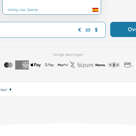
Geldig voor Spanje
Ov
€
$
Veilige betalingen
meer
▼