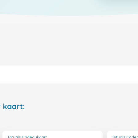
 kaart:
Rituals Cadeaukaart
Rituals Cade