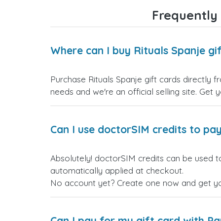
Frequently 
Where can I buy Rituals Spanje gi
Purchase Rituals Spanje gift cards directly 
needs and we're an official selling site. Get 
Can I use doctorSIM credits to pay
Absolutely! doctorSIM credits can be used to
automatically applied at checkout.
No account yet? Create one now and get your
Can I pay for my gift card with P