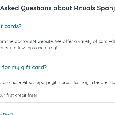
Asked Questions about Rituals Spanj
ft cards?
from the doctorSIM website. We offer a variety of card valu
yours in a few taps and enjoy!
 for my gift card?
 purchase Rituals Spanje gift cards. Just log in before ma
 first credit free!
ayPal?