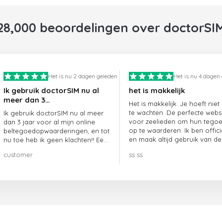
28,000 beoordelingen over doctorSI
Het is nu 2 dagen geleden
Het is nu 4 dagen
Ik gebruik doctorSIM nu al
het is makkelijk
meer dan 3…
Het is makkelijk. Je hoeft niet
te wachten. De perfecte webs
Ik gebruik doctorSIM nu al meer
voor zeelieden om hun tego
dan 3 jaar voor al mijn online
op te waarderen. Ik ben offici
beltegoedopwaarderingen, en tot
en maak altijd gebruik van de
nu toe heb ik geen klachten!! Een
website.
echte aanrader!!!
customer
ss ss