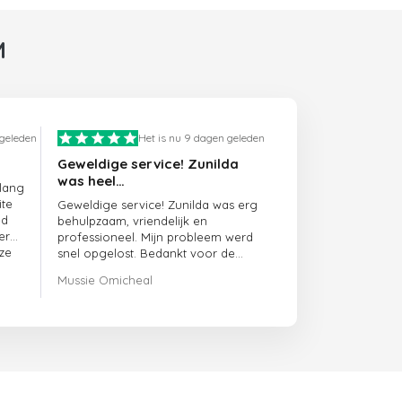
M
 geleden
Het is nu 9 dagen geleden
Geweldige service! Zunilda
was heel…
 lang
ite
Geweldige service! Zunilda was erg
ed
behulpzaam, vriendelijk en
er
professioneel. Mijn probleem werd
ze
snel opgelost. Bedankt voor de
uitstekende ondersteuning!
Mussie Omicheal