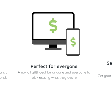
Se
Perfect for everyone
antly,
A no-fail gift! Ideal for anyone and everyone to
Get your 
conds
pick exactly what they desire