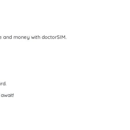
e and money with doctorSIM.
rd.
await!