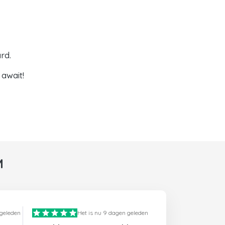
rd.
await!
M
 geleden
Het is nu 9 dagen geleden