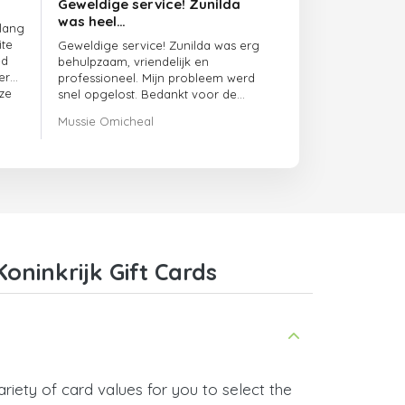
Geweldige service! Zunilda
was heel…
 lang
ite
Geweldige service! Zunilda was erg
ed
behulpzaam, vriendelijk en
er
professioneel. Mijn probleem werd
ze
snel opgelost. Bedankt voor de
uitstekende ondersteuning!
Mussie Omicheal
oninkrijk Gift Cards
riety of card values for you to select the