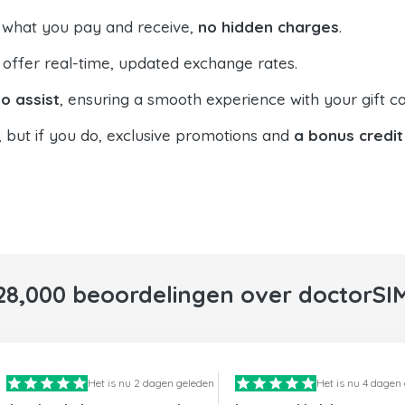
 what you pay and receive,
no hidden charges
.
offer real-time, updated exchange rates.
o assist
, ensuring a smooth experience with your gift ca
, but if you do, exclusive promotions and
a bonus credit
28,000 beoordelingen over doctorSI
Het is nu 2 dagen geleden
Het is nu 4 dagen