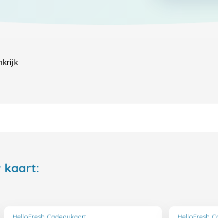
krijk
 kaart:
HelloFresh Cadeaukaart
HelloFresh C