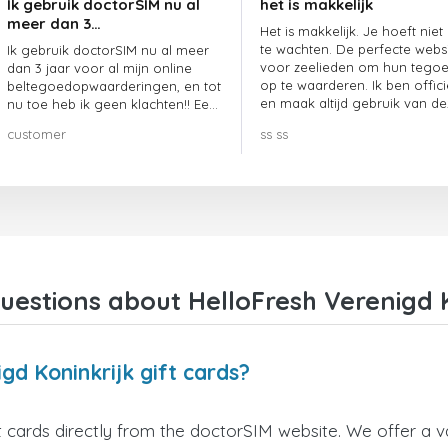
Ik gebruik doctorSIM nu al
het is makkelijk
meer dan 3…
Het is makkelijk. Je hoeft niet
te wachten. De perfecte webs
Ik gebruik doctorSIM nu al meer
voor zeelieden om hun tego
dan 3 jaar voor al mijn online
op te waarderen. Ik ben offici
beltegoedopwaarderingen, en tot
en maak altijd gebruik van de
nu toe heb ik geen klachten!! Een
website.
echte aanrader!!!
customer
ss ss
estions about HelloFresh Verenigd K
gd Koninkrijk gift cards?
 cards directly from the doctorSIM website. We offer a va