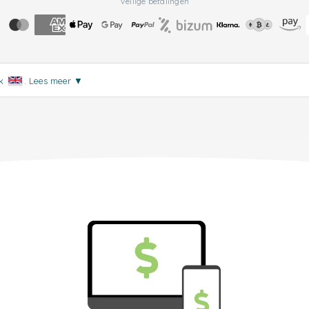
Veilige betalingen
jk
.
Lees meer
▼