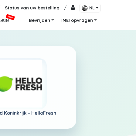
/
Status van uw bestelling
/
NL
NIEUW
Bevrijden
IMEI opvragen
eSIM
d Koninkrijk -
HelloFresh