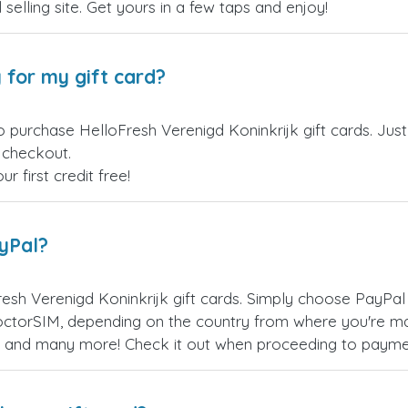
 selling site. Get yours in a few taps and enjoy!
 for my gift card?
o purchase HelloFresh Verenigd Koninkrijk gift cards. Jus
t checkout.
 first credit free!
ayPal?
esh Verenigd Koninkrijk gift cards. Simply choose PayPal
ctorSIM, depending on the country from where you're ma
es, and many more! Check it out when proceeding to payme