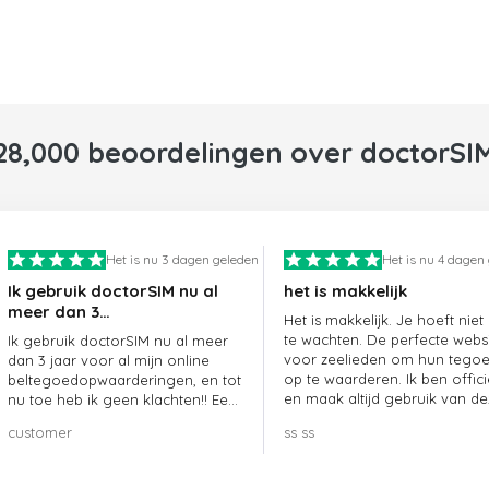
28,000 beoordelingen over doctorSI
Het is nu 3 dagen geleden
Het is nu 4 dagen
Ik gebruik doctorSIM nu al
het is makkelijk
meer dan 3…
Het is makkelijk. Je hoeft niet
te wachten. De perfecte webs
Ik gebruik doctorSIM nu al meer
voor zeelieden om hun tego
dan 3 jaar voor al mijn online
op te waarderen. Ik ben offici
beltegoedopwaarderingen, en tot
en maak altijd gebruik van de
nu toe heb ik geen klachten!! Een
website.
echte aanrader!!!
customer
ss ss