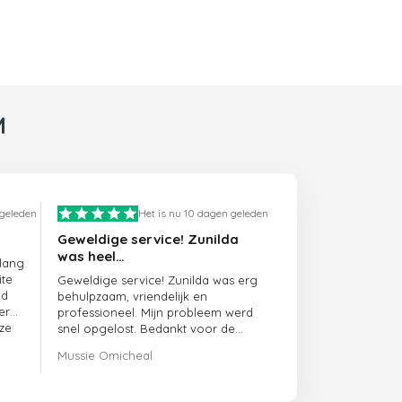
M
 geleden
Het is nu 10 dagen geleden
Geweldige service! Zunilda
was heel…
 lang
ite
Geweldige service! Zunilda was erg
ed
behulpzaam, vriendelijk en
er
professioneel. Mijn probleem werd
ze
snel opgelost. Bedankt voor de
uitstekende ondersteuning!
Mussie Omicheal