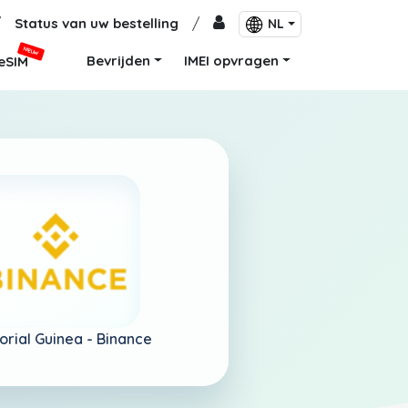
/
Status van uw bestelling
/
NL
NIEUW
Bevrijden
IMEI opvragen
eSIM
orial Guinea -
Binance