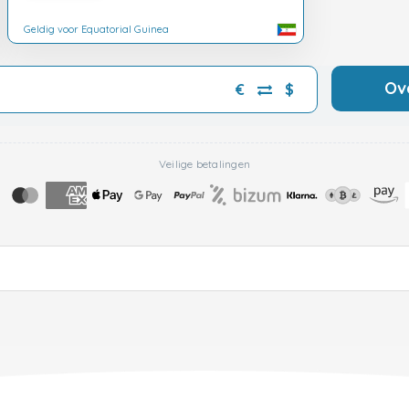
Geldig voor Equatorial Guinea
Ov
€
$
Veilige betalingen