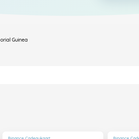
orial Guinea
Binance Cadeaukaart
Binance Cad