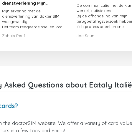
dienstverlening Mijn
De communicatie met de klant
ervaring met de
werkelijk uitstekend
Mijn ervaring met de
dienstverlening van
Bij de afhandeling van mijn
dienstverlening van dokter SIM
doctorSIM was geweldig.
terugbetalingsverzoek hebbe
was geweldig...
zich professioneel en snel
Het team reageerde snel en loste
opgesteld en mijn probleem
mijn openstaande bestelling
Zohaib Rauf
Joe Saun
opgelost
meteen op.
Al met al was het een uitstekende
keuze om voor dokter SIM te
kiezen.
Bedankt!
 Asked Questions about Eataly Italië
 cards?
om the doctorSIM website. We offer a variety of card values
yours in a few taps and enjoy!