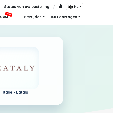
/
Status van uw bestelling
/
NL
NIEUW
Bevrijden
IMEI opvragen
eSIM
Italië -
Eataly