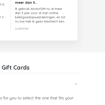
meer dan 3…
 is
Ik gebruik doctorSIM nu al meer
dan 3 jaar voor al mijn online
n ze
beltegoedopwaarderingen, en tot
nu toe heb ik geen klachten!! Een
echte aanrader!!!
customer
 Gift Cards
 for you to select the one that fits your