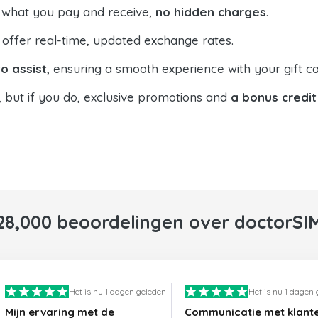
 what you pay and receive,
no hidden charges
.
offer real-time, updated exchange rates.
o assist
, ensuring a smooth experience with your gift ca
, but if you do, exclusive promotions and
a bonus credit
28,000 beoordelingen over doctorSI
Het is nu 1 dagen geleden
Het is nu 1 dagen
Mijn ervaring met de
Communicatie met klant