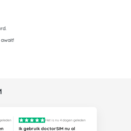
rd.
await!
M
 geleden
Het is nu 4 dagen geleden
en
Ik gebruik doctorSIM nu al