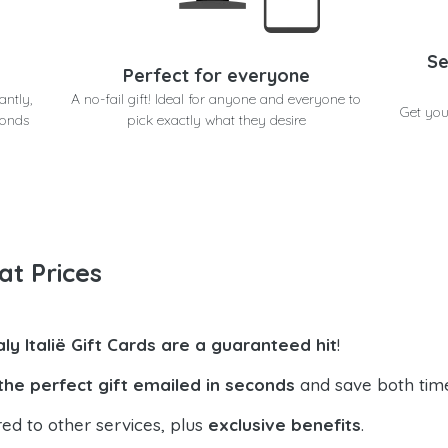
Se
Perfect for everyone
antly,
A no-fail gift! Ideal for anyone and everyone to
Get you
conds
pick exactly what they desire
at Prices
aly Italië Gift Cards are a guaranteed hit
!
the perfect gift emailed in seconds
and save both tim
ed to other services, plus
exclusive benefits
.