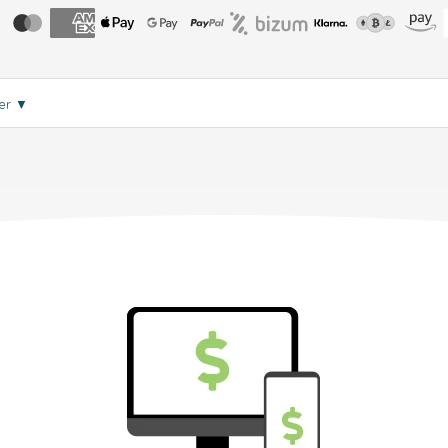
eer
▼