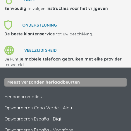
Eenvoudig
te volgen
instructies voor het vrijgeven
.
ONDERSTEUNING
De beste klantenservice
tot uw beschikking.
VEELZIJDIGHEID
Je kunt
je mobiele telefoon gebruiken met elke provider
ter wereld.
Meest verzonden herlaadbeurten
Herlaadpromoties
Opwaarderen Cabo Verde
-
Alou
Opwaarderen España
-
Digi
Opwaarderen España
-
Vodafone