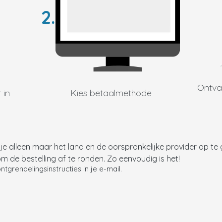
2.
Ontva
 in
Kies betaalmethode
je alleen maar het land en de oorspronkelijke provider op t
om de bestelling af te ronden. Zo eenvoudig is het!
tgrendelingsinstructies in je e-mail
.