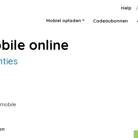
Help
Mobiel opladen
Cadeaubonnen
bile online
nties
Bmobile
en