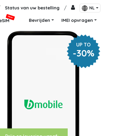
/
Status van uw bestelling
/
NL
NIEUW
Bevrijden
IMEI opvragen
eSIM
UP TO
-30%