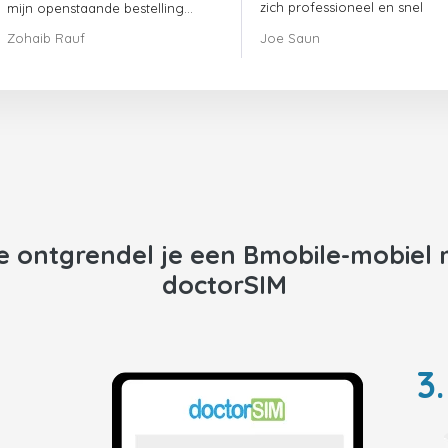
zich professioneel en snel
mijn openstaande bestelling
opgesteld en mijn probleem
meteen op.
Zohaib Rauf
Joe Saun
opgelost
Al met al was het een geweldige
keuze om voor dokter SIM te
kiezen.
Bedankt!
e ontgrendel je een
Bmobile
-mobiel 
doctorSIM
3.