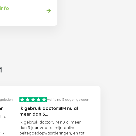
info
M
 geleden
Het is nu 5 dagen geleden
en
Ik gebruik doctorSIM nu al
meer dan 3…
 is
Ik gebruik doctorSIM nu al meer
dan 3 jaar voor al mijn online
n ze
beltegoedopwaarderingen, en tot