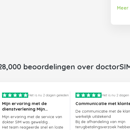
Meer 
28,000 beoordelingen over doctorSI
Het is nu 2 dagen geleden
Het is nu 2 dagen
Mijn ervaring met de
Communicatie met klant
dienstverlening Mijn
De communicatie met de klant
ervaring met de
werkelijk uitstekend
Mijn ervaring met de service van
dienstverlening van
Bij de afhandeling van mijn
dokter SIM was geweldig...
doctorSIM was geweldig.
terugbetalingsverzoek hebbe
Het team reageerde snel en loste