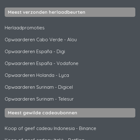
Meest verzonden herlaadbeurten
Herlaadpromoties
Opwaarderen Cabo Verde
-
Alou
Opwaarderen España
-
Digi
Opwaarderen España
-
Vodafone
Opwaarderen Holanda
-
Lyca
Opwaarderen Surinam
-
Digicel
Opwaarderen Surinam
-
Telesur
Meest gewilde cadeaubonnen
Koop of geef cadeau Indonesia
-
Binance