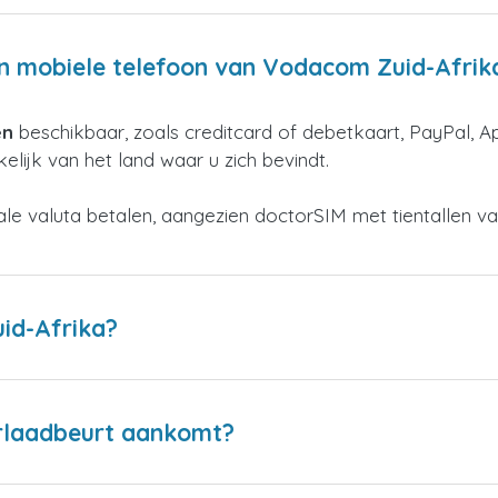
en mobiele telefoon van Vodacom Zuid-Afrik
en
beschikbaar, zoals creditcard of debetkaart, PayPal, A
elijk van het land waar u zich bevindt.
kale valuta betalen, aangezien doctorSIM met tientallen v
id-Afrika?
erlaadbeurt aankomt?