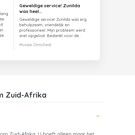
Geweldige service! Zunilda
was heel…
 lang
ite
Geweldige service! Zunilda was erg
ed
behulpzaam, vriendelijk en
er
professioneel. Mijn probleem werd
ze
snel opgelost. Bedankt voor de
uitstekende ondersteuning!
Mussie Omicheal
 Zuid-Afrika
om Zuid-Afrika. U hoeft alleen maar het