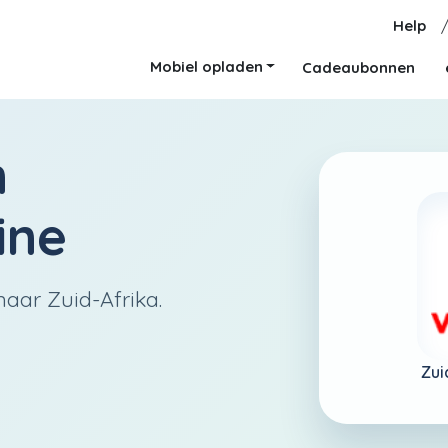
Help
Mobiel opladen
Cadeaubonnen
n
ine
aar Zuid-Afrika.
Zui