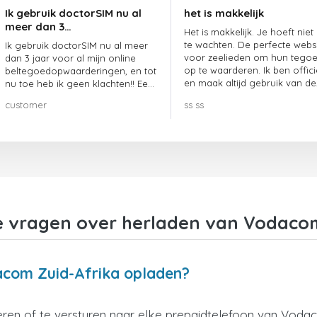
Ik gebruik doctorSIM nu al
het is makkelijk
meer dan 3…
Het is makkelijk. Je hoeft niet
te wachten. De perfecte webs
Ik gebruik doctorSIM nu al meer
voor zeelieden om hun tego
dan 3 jaar voor al mijn online
op te waarderen. Ik ben offici
beltegoedopwaarderingen, en tot
en maak altijd gebruik van de
nu toe heb ik geen klachten!! Een
website.
echte aanrader!!!
customer
ss ss
e vragen over herladen van Vodacom
acom Zuid-Afrika opladen?
ren of te versturen naar elke prepaidtelefoon van Vodac