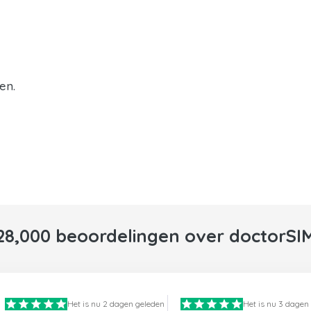
en.
28,000 beoordelingen over doctorSI
Het is nu 2 dagen geleden
Het is nu 3 dagen