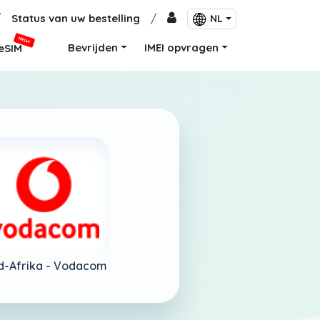
/
Status van uw bestelling
/
NL
NIEUW
Bevrijden
IMEI opvragen
eSIM
d-Afrika -
Vodacom