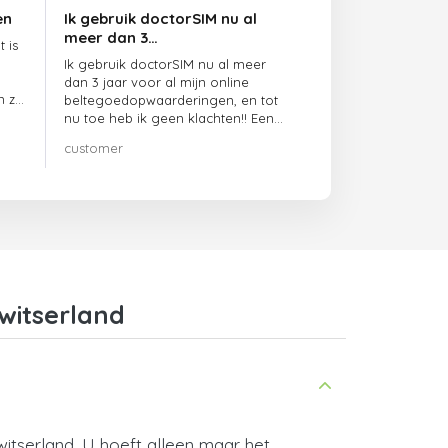
en
Ik gebruik doctorSIM nu al
meer dan 3…
 is
Ik gebruik doctorSIM nu al meer
dan 3 jaar voor al mijn online
n ze
beltegoedopwaarderingen, en tot
nu toe heb ik geen klachten!! Een
echte aanrader!!!
customer
witserland
itserland. U hoeft alleen maar het