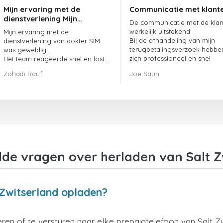
Mijn ervaring met de
Communicatie met klant
dienstverlening Mijn
De communicatie met de klant
ervaring met de
werkelijk uitstekend
Mijn ervaring met de
dienstverlening van
Bij de afhandeling van mijn
dienstverlening van dokter SIM
doctorSIM was geweldig.
terugbetalingsverzoek hebbe
was geweldig...
zich professioneel en snel
Het team reageerde snel en loste
opgesteld en mijn probleem
mijn openstaande bestelling
Zohaib Rauf
Joe Saun
opgelost
meteen op.
Al met al was het een uitstekende
keuze om voor dokter SIM te
kiezen.
Bedankt!
lde vragen over herladen van Salt Z
 Zwitserland opladen?
en of te versturen naar elke prepaidtelefoon van Salt Zw