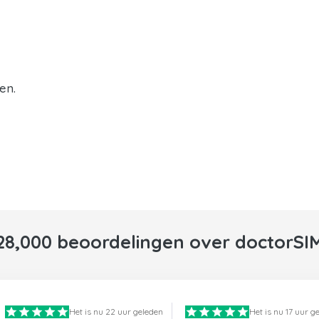
en.
28,000 beoordelingen over doctorSI
Het is nu 22 uur geleden
Het is nu 17 uur g