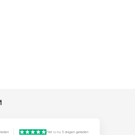
M
eleden
Het is nu 3 dagen geleden