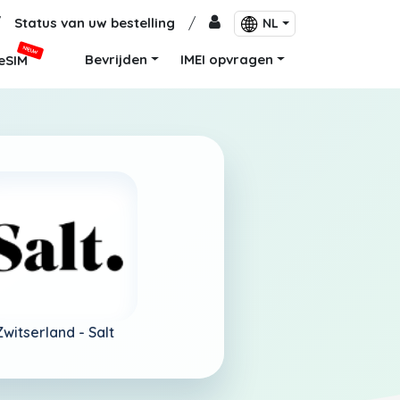
/
Status van uw bestelling
/
NL
NIEUW
Bevrijden
IMEI opvragen
eSIM
Zwitserland -
Salt