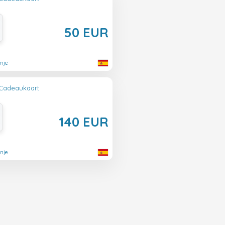
50 EUR
nje
 Cadeaukaart
140 EUR
nje