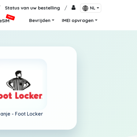
/
Status van uw bestelling
/
NL
NIEUW
Bevrijden
IMEI opvragen
eSIM
anje -
Foot Locker