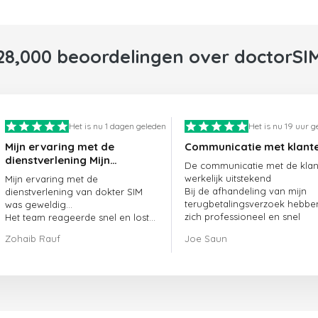
28,000 beoordelingen over doctorSI
Het is nu 1 dagen geleden
Het is nu 19 uur g
Mijn ervaring met de
Communicatie met klant
dienstverlening Mijn
De communicatie met de klant
ervaring met de
werkelijk uitstekend
Mijn ervaring met de
dienstverlening van
Bij de afhandeling van mijn
dienstverlening van dokter SIM
doctorSIM was geweldig.
terugbetalingsverzoek hebbe
was geweldig...
zich professioneel en snel
Het team reageerde snel en loste
opgesteld en mijn probleem
mijn openstaande bestelling
Zohaib Rauf
Joe Saun
opgelost
meteen op.
Al met al was het een uitstekende
keuze om voor dokter SIM te
kiezen.
Bedankt!