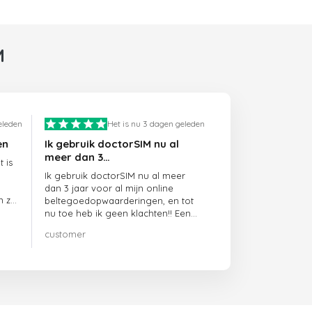
M
eleden
Het is nu 3 dagen geleden
en
Ik gebruik doctorSIM nu al
meer dan 3…
 is
Ik gebruik doctorSIM nu al meer
dan 3 jaar voor al mijn online
n ze
beltegoedopwaarderingen, en tot
nu toe heb ik geen klachten!! Een
echte aanrader!!!
customer