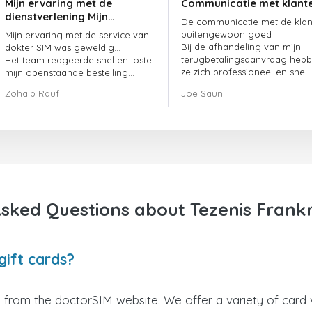
Mijn ervaring met de
Communicatie met klant
dienstverlening Mijn
De communicatie met de klant
ervaring met de
buitengewoon goed
Mijn ervaring met de service van
dienstverlening van
Bij de afhandeling van mijn
dokter SIM was geweldig...
doctorSIM was geweldig.
terugbetalingsaanvraag heb
Het team reageerde snel en loste
ze zich professioneel en snel
mijn openstaande bestelling
opgesteld en mijn probleem
meteen op.
Zohaib Rauf
Joe Saun
opgelost
Al met al was het een uitstekende
keuze om voor dokter SIM te
kiezen.
Bedankt!
sked Questions about Tezenis Frankri
gift cards?
y from the doctorSIM website. We offer a variety of card v