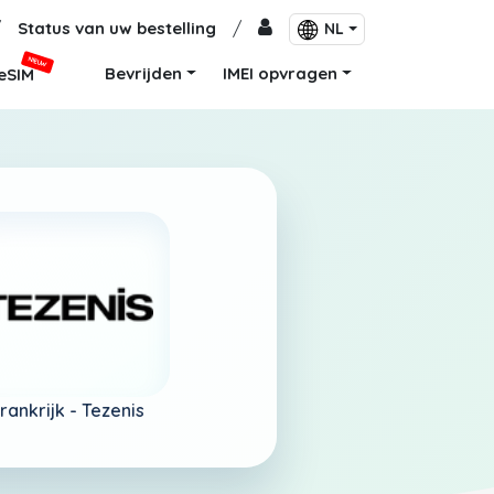
/
Status van uw bestelling
/
NL
NIEUW
Bevrijden
IMEI opvragen
eSIM
rankrijk -
Tezenis