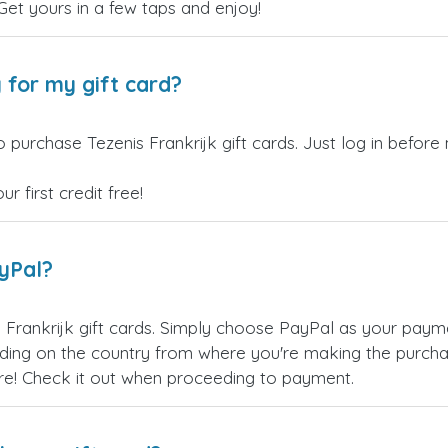
 Get yours in a few taps and enjoy!
 for my gift card?
 purchase Tezenis Frankrijk gift cards. Just log in before
 first credit free!
ayPal?
 Frankrijk gift cards. Simply choose PayPal as your pay
ing on the country from where you're making the purchas
re! Check it out when proceeding to payment.