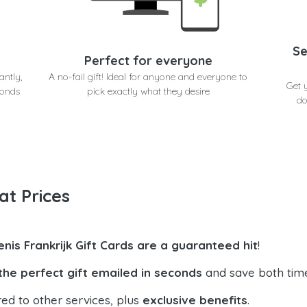
Se
Perfect for everyone
antly,
A no-fail gift! Ideal for anyone and everyone to
Get 
conds
pick exactly what they desire
do
at Prices
enis Frankrijk Gift Cards are a guaranteed hit
!
the perfect gift emailed in seconds
and save both tim
ed to other services, plus
exclusive benefits
.