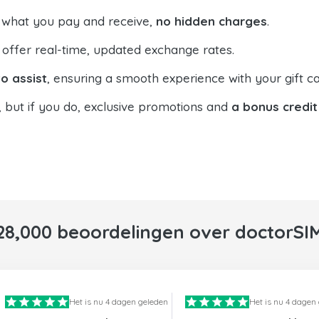
 what you pay and receive,
no hidden charges
.
offer real-time, updated exchange rates.
o assist
, ensuring a smooth experience with your gift ca
, but if you do, exclusive promotions and
a bonus credit
28,000 beoordelingen over doctorSI
Het is nu 4 dagen geleden
Het is nu 4 dagen