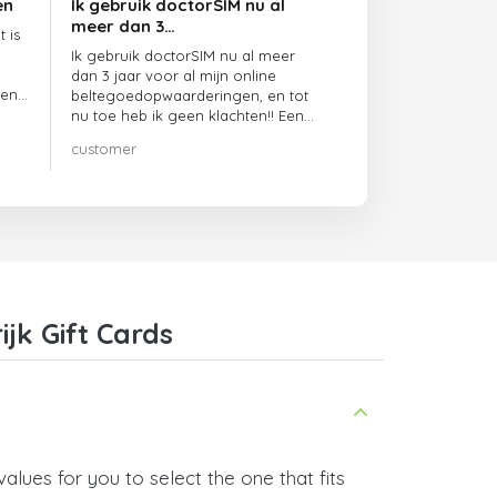
en
Ik gebruik doctorSIM nu al
meer dan 3…
 is
Ik gebruik doctorSIM nu al meer
dan 3 jaar voor al mijn online
ben
beltegoedopwaarderingen, en tot
nu toe heb ik geen klachten!! Een
echte aanrader!!!
customer
jk Gift Cards
alues for you to select the one that fits