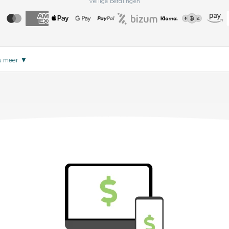
Veilige betalingen
s meer
▼