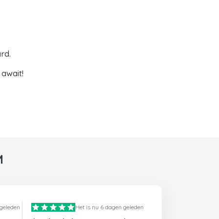
rd.
await!
M
 geleden
Het is nu 6 dagen geleden