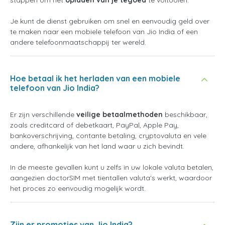
stappen om het
opladen van je tegoed
te voltooien.
Je kunt de dienst gebruiken om snel en eenvoudig geld over
te maken naar een mobiele telefoon van Jio India of een
andere telefoonmaatschappij ter wereld.
Hoe betaal ik het herladen van een mobiele
telefoon van Jio India?
Er zijn verschillende
veilige betaalmethoden
beschikbaar,
zoals creditcard of debetkaart, PayPal, Apple Pay,
bankoverschrijving, contante betaling, cryptovaluta en vele
andere, afhankelijk van het land waar u zich bevindt.
In de meeste gevallen kunt u zelfs in uw lokale valuta betalen,
aangezien doctorSIM met tientallen valuta's werkt, waardoor
het proces zo eenvoudig mogelijk wordt.
Zijn er promoties van Jio India?