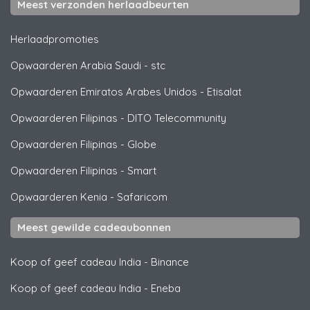
Meest verzonden herlaadbeurten
Herlaadpromoties
Opwaarderen Arabia Saudi
-
stc
Opwaarderen Emiratos Arabes Unidos
-
Etisalat
Opwaarderen Filipinas
-
DITO Telecommunity
Opwaarderen Filipinas
-
Globe
Opwaarderen Filipinas
-
Smart
Opwaarderen Kenia
-
Safaricom
Meest gewilde cadeaubonnen
Koop of geef cadeau India
-
Binance
Koop of geef cadeau India
-
Eneba