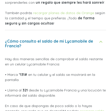
sorprenderles con
un regalo que siempre les hará sonreír
.
También podrás
recargar planes de datos de Orange
según
la cantidad y el tiempo que prefieras. ¡Todo
de forma
segura y sin cargos ocultos
!
¿Cómo consulto el saldo de mi Lycamobile de
Francia?
Hay dos maneras sencillas de comprobar el saldo restante
en un celular Lycamobile Francia:
• Marca
*131#
en tu celular y el saldo se mostrará en la
pantalla.
• Llama al
321
desde tu Lycamobile Francia y una locución te
informará del saldo disponible.
En caso de que dispongas de poco saldo o lo hayas
agotado, recuerda que en doctorSIM podrás
recargar saldo