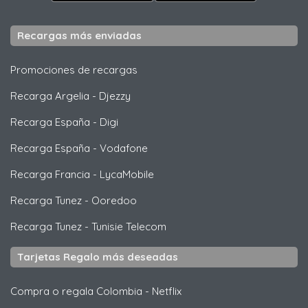
Recargas más enviadas
Promociones de recargas
Recarga Argelia
-
Djezzy
Recarga España
-
Digi
Recarga España
-
Vodafone
Recarga Francia
-
LycaMobile
Recarga Tunez
-
Ooredoo
Recarga Tunez
-
Tunisie Telecom
Tarjetas Regalo más deseadas
Compra o regala Colombia
-
Netflix