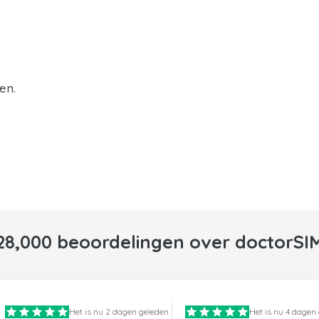
en.
28,000 beoordelingen over doctorSI
Het is nu 2 dagen geleden
Het is nu 4 dagen