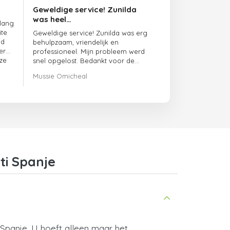
Geweldige service! Zunilda
was heel…
 lang
ite
Geweldige service! Zunilda was erg
ed
behulpzaam, vriendelijk en
er
professioneel. Mijn probleem werd
ze
snel opgelost. Bedankt voor de
uitstekende ondersteuning!
Mussie Omicheal
ti Spanje
 Spanje. U hoeft alleen maar het