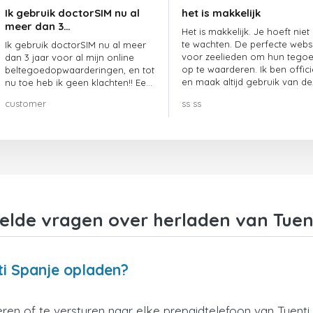
Ik gebruik doctorSIM nu al
het is makkelijk
meer dan 3…
Het is makkelijk. Je hoeft niet
te wachten. De perfecte webs
Ik gebruik doctorSIM nu al meer
voor zeelieden om hun tego
dan 3 jaar voor al mijn online
op te waarderen. Ik ben offici
beltegoedopwaarderingen, en tot
en maak altijd gebruik van de
nu toe heb ik geen klachten!! Een
website.
echte aanrader!!!
customer
ss ss
elde vragen over herladen van Tuen
ti Spanje opladen?
en of te versturen naar elke prepaidtelefoon van Tuenti