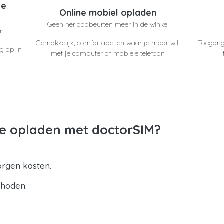
le
Online mobiel opladen
Geen herlaadbeurten meer in de winkel
en
Gemakkelijk, comfortabel en waar je maar wilt
Toegang
g op in
met je computer of mobiele telefoon
e opladen met doctorSIM?
orgen kosten.
thoden.