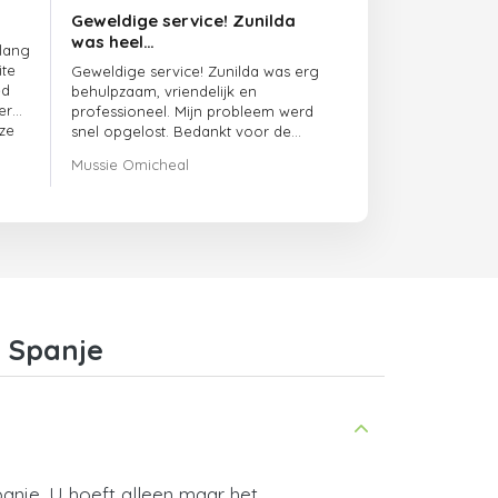
Geweldige service! Zunilda
was heel…
 lang
ite
Geweldige service! Zunilda was erg
ed
behulpzaam, vriendelijk en
er
professioneel. Mijn probleem werd
ze
snel opgelost. Bedankt voor de
uitstekende ondersteuning!
Mussie Omicheal
i Spanje
anje. U hoeft alleen maar het