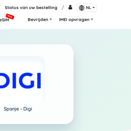
/
Status van uw bestelling
/
NL
NIEUW
Bevrijden
IMEI opvragen
eSIM
Spanje -
Digi