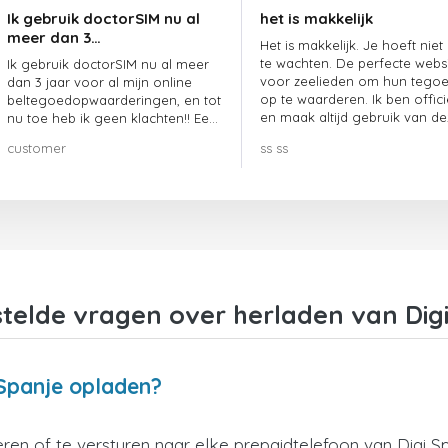
Ik gebruik doctorSIM nu al
het is makkelijk
meer dan 3…
Het is makkelijk. Je hoeft niet
te wachten. De perfecte webs
Ik gebruik doctorSIM nu al meer
voor zeelieden om hun tego
dan 3 jaar voor al mijn online
op te waarderen. Ik ben offici
beltegoedopwaarderingen, en tot
en maak altijd gebruik van de
nu toe heb ik geen klachten!! Een
website.
echte aanrader!!!
customer
ss ss
telde vragen over herladen van Dig
 Spanje opladen?
en of te versturen naar elke prepaidtelefoon van Digi Sp