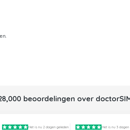
en.
28,000 beoordelingen over doctorSI
Het is nu 2 dagen geleden
Het is nu 3 dagen