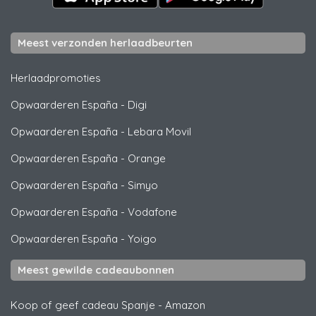
Meest verzonden herlaadbeurten
Herlaadpromoties
Opwaarderen España
-
Digi
Opwaarderen España
-
Lebara Movil
Opwaarderen España
-
Orange
Opwaarderen España
-
Simyo
Opwaarderen España
-
Vodafone
Opwaarderen España
-
Yoigo
Meest gewilde cadeaubonnen
Koop of geef cadeau Spanje
-
Amazon