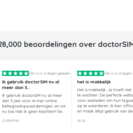
28,000 beoordelingen over doctorSI
Het is nu 3 dagen geleden
Het is nu 4 dagen
Ik gebruik doctorSIM nu al
het is makkelijk
meer dan 3…
Het is makkelijk. Je hoeft niet
te wachten. De perfecte webs
Ik gebruik doctorSIM nu al meer
voor zeelieden om hun tego
dan 3 jaar voor al mijn online
op te waarderen. Ik ben offici
beltegoedopwaarderingen, en tot
en maak altijd gebruik van de
nu toe heb ik geen klachten!! Een
website.
echte aanrader!!!
customer
ss ss