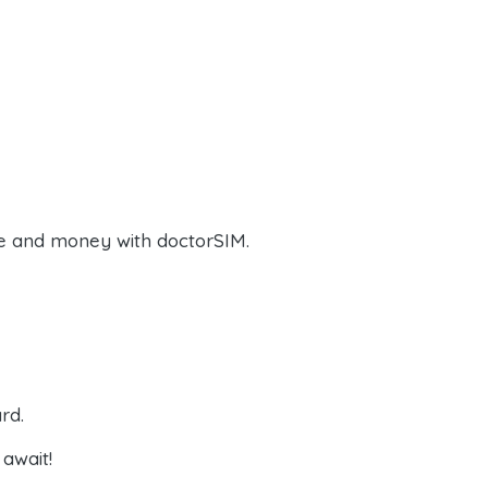
e and money with doctorSIM.
rd.
await!