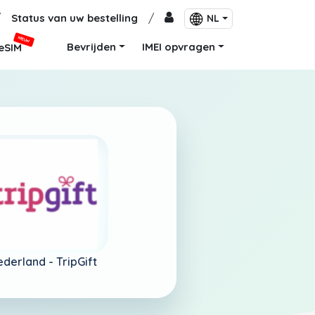
/
Status van uw bestelling
/
NL
NIEUW
Bevrijden
IMEI opvragen
eSIM
ederland -
TripGift