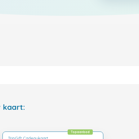
 kaart:
Topaanbod
TripGift Cadeaukaart