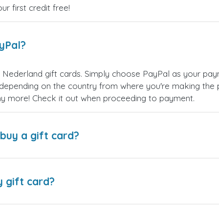
 first credit free!
ayPal?
t Nederland gift cards. Simply choose PayPal as your pa
epending on the country from where you're making the p
any more! Check it out when proceeding to payment.
buy a gift card?
y gift card?