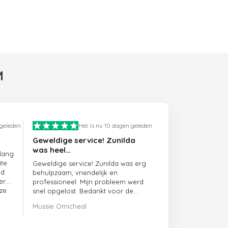
M
 geleden
Het is nu 10 dagen geleden
Geweldige service! Zunilda
was heel…
 lang
ite
Geweldige service! Zunilda was erg
ed
behulpzaam, vriendelijk en
er
professioneel. Mijn probleem werd
ze
snel opgelost. Bedankt voor de
uitstekende ondersteuning!
Mussie Omicheal